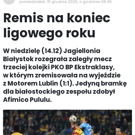
poniedziałek, 15 grudnia 2025, o godzinie 08:46
Remis na koniec
ligowego roku
W niedzielę (14.12) Jagiellonia
Białystok rozegrała zaległy mecz
trzeciej kolejki PKO BP Ekstraklasy,
w którym zremisowała na wyjeździe
z Motorem Lublin (1:1). Jedyną bramkę
dla białostockiego zespołu zdobył
Afimico Pululu.