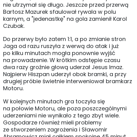
nie utrzymał się długo. Jeszcze przed przerwą
Bartosz Mazurek sfaulował rywala w polu
karnym, a "jedenastkę" na gola zamienił Karol
Czubak.
Do przerwy było zatem 1:1, a po zmianie stron
Jaga od razu ruszyła z werwą do atak i już
po kilku minutach mogła ponownie wyjść
na prowadzenie. W krótkim odstępie czasu
dwa razy groźnie głową uderzał Jesus Imaz.
Najpierw Hiszpan uderzył obok bramki, a przy
drugiej próbie świetnie interweniował bramkarz
Motoru.
W kolejnych minutach gra toczyła się
na połowie Motoru, ale poza poszczególnymi
uderzeniami nie wynikało z tego zbyt wiele.
Gospodarze również mieli problemy
ze stworzeniem zagrożenia i Sławomir
Abramowicz miał całkiem spokojne 45 minut.