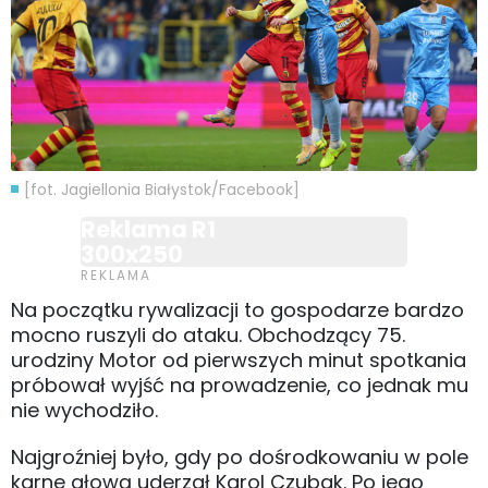
[fot. Jagiellonia Białystok/Facebook]
Reklama R1
300x250
Na początku rywalizacji to gospodarze bardzo
mocno ruszyli do ataku. Obchodzący 75.
urodziny Motor od pierwszych minut spotkania
próbował wyjść na prowadzenie, co jednak mu
nie wychodziło.
Najgroźniej było, gdy po dośrodkowaniu w pole
karne głową uderzał Karol Czubak. Po jego