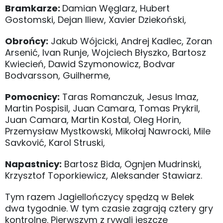
Bramkarze:
Damian Węglarz, Hubert
Gostomski, Dejan Iliew, Xavier Dziekoński,
Obrońcy:
Jakub Wójcicki, Andrej Kadlec, Zoran
Arsenić, Ivan Runje, Wojciech Błyszko, Bartosz
Kwiecień, Dawid Szymonowicz, Bodvar
Bodvarsson, Guilherme,
Pomocnicy:
Taras Romanczuk, Jesus Imaz,
Martin Pospisil, Juan Camara, Tomas Prykril,
Juan Camara, Martin Kostal, Oleg Horin,
Przemysław Mystkowski, Mikołaj Nawrocki, Mile
Savković, Karol Struski,
Napastnicy:
Bartosz Bida, Ognjen Mudrinski,
Krzysztof Toporkiewicz, Aleksander Stawiarz.
Tym razem Jagiellończycy spędzą w Belek
dwa tygodnie. W tym czasie zagrają cztery gry
kontrolne. Pierwszym z rywali jeszcze