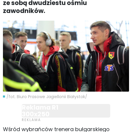
ze sobą dwudziestu ośmiu
zawodników.
/fot. Biuro Prasowe Jagiellonii Białystok/
Reklama R1
300x250
Wśród wybrańców trenera bułgarskiego