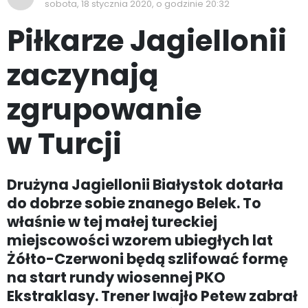
sobota, 18 stycznia 2020, o godzinie 20:32
Piłkarze Jagiellonii
zaczynają
zgrupowanie
w Turcji
Drużyna Jagiellonii Białystok dotarła
do dobrze sobie znanego Belek. To
właśnie w tej małej tureckiej
miejscowości wzorem ubiegłych lat
Żółto-Czerwoni będą szlifować formę
na start rundy wiosennej PKO
Ekstraklasy. Trener Iwajło Petew zabrał