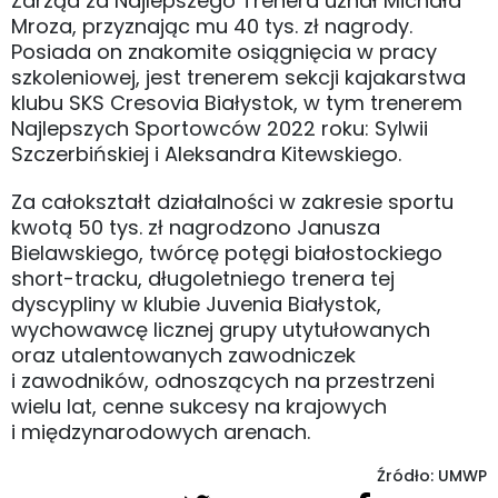
Zarząd za Najlepszego Trenera uznał Michała
Mroza, przyznając mu 40 tys. zł nagrody.
Posiada on znakomite osiągnięcia w pracy
szkoleniowej, jest trenerem sekcji kajakarstwa
klubu SKS Cresovia Białystok, w tym trenerem
Najlepszych Sportowców 2022 roku: Sylwii
Szczerbińskiej i Aleksandra Kitewskiego.
Za całokształt działalności w zakresie sportu
kwotą 50 tys. zł nagrodzono Janusza
Bielawskiego, twórcę potęgi białostockiego
short-tracku, długoletniego trenera tej
dyscypliny w klubie Juvenia Białystok,
wychowawcę licznej grupy utytułowanych
oraz utalentowanych zawodniczek
i zawodników, odnoszących na przestrzeni
wielu lat, cenne sukcesy na krajowych
i międzynarodowych arenach.
Źródło: UMWP