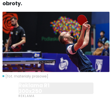
obroty.
[fot. materiały prasowe]
Reklama R1
300x250