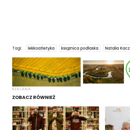
Tagi:
lekkoatletyka
książnica podlaska
Natalia Kac
ZOBACZ RÓWNIEŻ