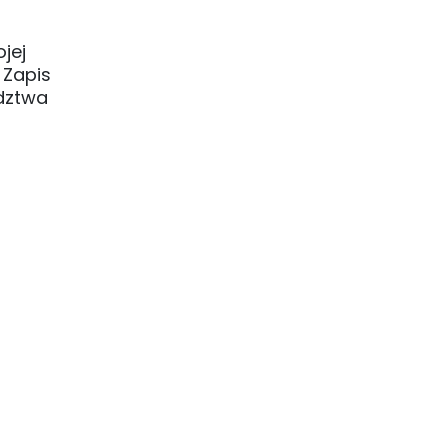
jej
 Zapis
dztwa