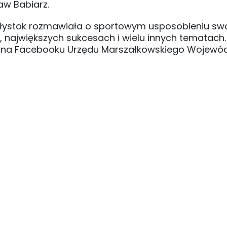
aw Babiarz.
iałystok rozmawiała o sportowym usposobieniu swo
, największych sukcesach i wielu innych tematach.
st na Facebooku Urzędu Marszałkowskiego Wojewó