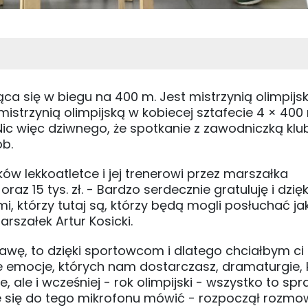
ąca się w biegu na 400 m. Jest mistrzynią olimpijs
istrzynią olimpijską w kobiecej sztafecie 4 × 400
 Nic więc dziwnego, że spotkanie z zawodniczką klu
ób.
w lekkoatletce i jej trenerowi przez marszałka
az 15 tys. zł. - Bardzo serdecznie gratuluję i dzięk
i, którzy tutaj są, którzy będą mogli posłuchać ja
rszałek Artur Kosicki.
ławę, to dzięki sportowcom i dlatego chciałbym ci 
e emocje, których nam dostarczasz, dramaturgie, 
e, ale i wcześniej - rok olimpijski - wszystko to spr
ce się do tego mikrofonu mówić - rozpoczął rozm