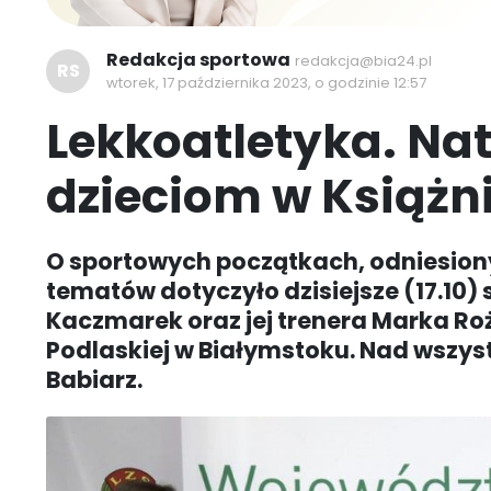
Redakcja sportowa
redakcja@bia24.pl
RS
wtorek, 17 października 2023, o godzinie 12:57
Lekkoatletyka. Na
dzieciom w Książn
O sportowych początkach, odniesiony
tematów dotyczyło dzisiejsze (17.10) 
Kaczmarek oraz jej trenera Marka Ro
Podlaskiej w Białymstoku. Nad wszy
Babiarz.