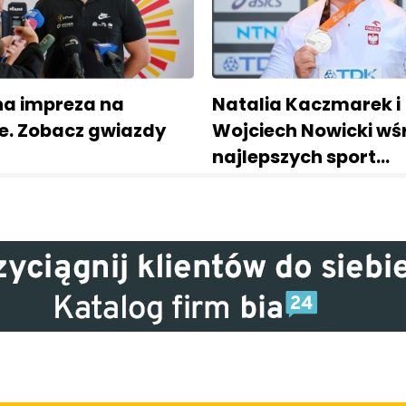
na impreza na
Natalia Kaczmarek i
ie. Zobacz gwiazdy
Wojciech Nowicki wś
najlepszych sport…