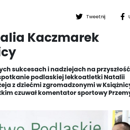
Tweetnij
U
talia Kaczmarek
icy
ch sukcesach i nadziejach na przyszłość
spotkanie podlaskiej lekkoatletki Natalii
żeja z dziećmi zgromadzonymi w Książnic
stkim czuwał komentator sportowy Przem