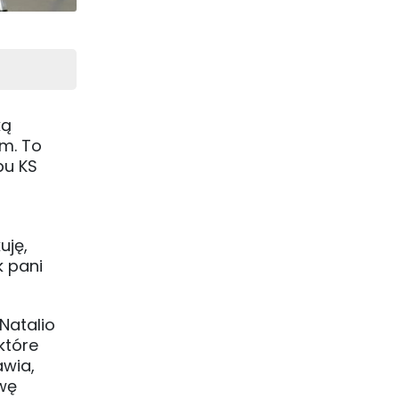
ką
 m. To
bu KS
uję,
k pani
Natalio
które
awia,
owę