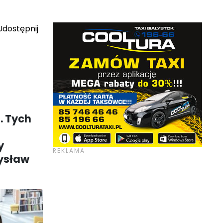
dostępnij
. Tych
y
ysław