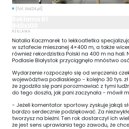
[fot. bia24.pl]
Reklama R1
940x100
Natalia Kaczmarek to lekkoatletka specjalizuj
w sztafecie mieszanej 4×400 m, a także wicem
również rekordzistka Polski na 400 m na hali.
Podlasie Białystok przyciągnęło mnóstwo os
Wydarzenie rozpoczęło się od wręczenia czekó
województwa podlaskiego - kolejno 30 tys. zł or
że zgodziła się pani porozmawiać z tymi ludźm
do tego doszła, jak pani zaczynała - mówił ma
- Jeżeli komentator sportowy zyskuje jakąś s
bardzo serdecznie podziękować. Za niezwykł
tworzysz na bieżni. Ten rok dostarczył ich wiel
że jest sens uprawiania tego zawodu, że ch