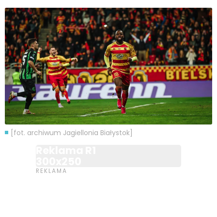
[fot. archiwum Jagiellonia Białystok]
Reklama R1
300x250