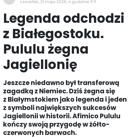
czwartek, 21 maja 2026, o godzinie 11:11
Legenda odchodzi
z Białegostoku.
Pululu żegna
Jagiellonię
Jeszcze niedawno był transferową
zagadką z Niemiec. Dziś żegna się
z Białymstokiem jako legenda i jeden
z symboli największych sukcesów
Jagiellonii w historii. Afimico Pululu
kończy swoją przygodę w żółto-
czerwonych barwach.