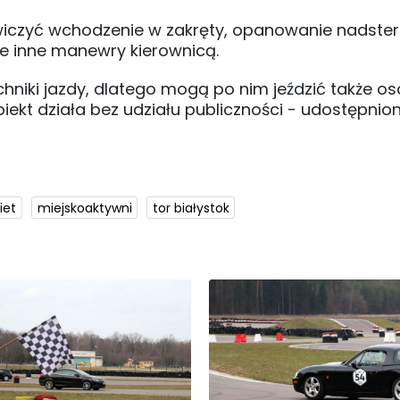
wiczyć wchodzenie w zakręty, opanowanie nadste
ie inne manewry kierownicą.
hniki jazdy, dlatego mogą po nim jeździć także o
iekt działa bez udziału publiczności - udostępnion
iet
miejskoaktywni
tor białystok