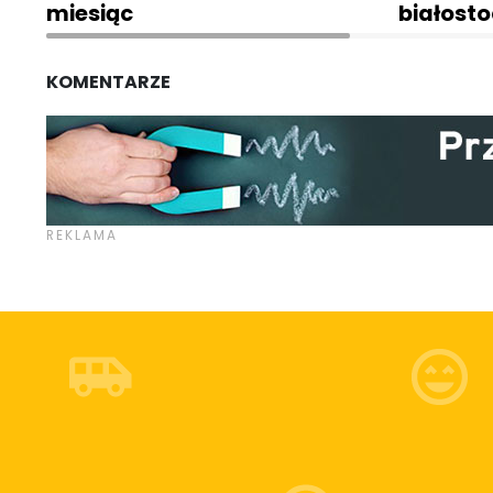
miesiąc
białost
KOMENTARZE