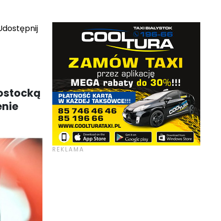
dostępnij
łostocką
enie