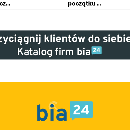
ocz…
początku …