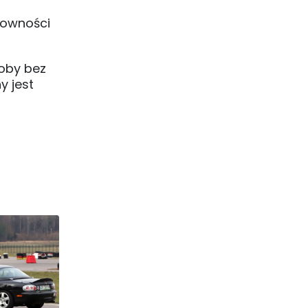
rowności
soby bez
y jest