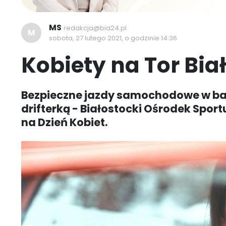
MS
redakcja@bia24.pl
M
sobota, 27 lutego 2021, o godzinie 14:36
Kobiety na Tor Bia
Bezpieczne jazdy samochodowe w bard
drifterką - Białostocki Ośrodek Sport
na Dzień Kobiet.