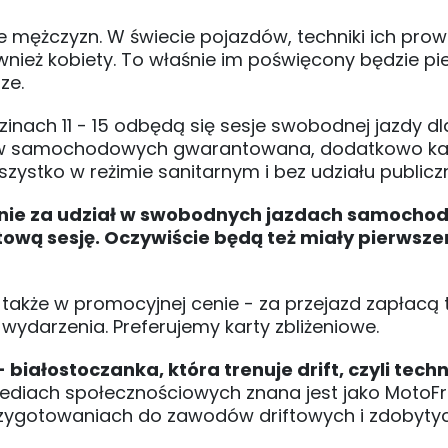
 mężczyzn. W świecie pojazdów, techniki ich prow
ież kobiety. To właśnie im poświęcony będzie pi
ze.
zinach 11 - 15 odbędą się sesje swobodnej jazdy dl
zdów samochodowych gwarantowana, dodatkowo k
ystko w reżimie sanitarnym i bez udziału publiczn
nie za udział w swobodnych jazdach samocho
ową sesję. Oczywiście będą też miały pierwsz
kże w promocyjnej cenie - za przejazd zapłacą tyl
ydarzenia. Preferujemy karty zbliżeniowe.
iałostoczanka, która trenuje drift, czyli techn
ediach społecznościowych znana jest jako MotoFr
rzygotowaniach do zawodów driftowych i zdobyty