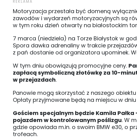
Motoryzacja przestała być domeną wyłącznie
zawodów i wydarzeń motoryzacyjnych są równ
w tym roku dzień otwarty na białostockim tor
7 marca (niedziela) na Torze Białystok w god
Spora dawka adrenaliny w trakcie przeja
z pań dostanie od organizatora upominek. Wsz
W tym dniu obowiązują promocyjne ceny.
Pa
zapłacą symboliczną złotówkę za 10-minut
w przejazdach
.
Panowie mogą skorzystać z naszego obiektu ta
Opłaty przyjmowane będą na miejscu w dniu w
Gościem specjalnym będzie Kamila Pałka - b
pojazdem w kontrolowanym poślizgu
. W m
gdzie opowiada m.in. o swoim BMW e30, o p
trofeach.