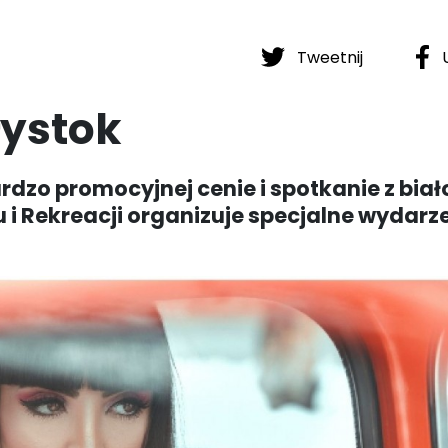
Tweetnij
U
łystok
zo promocyjnej cenie i spotkanie z bia
u i Rekreacji organizuje specjalne wydarz