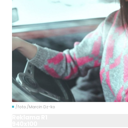
/foto./Marcin Dz-ko
Reklama R1
940x100