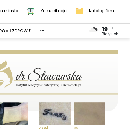
an miasta
Komunikacja
Katalog firm
19
°C
DOM I ZDROWIE
Białystok