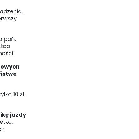
adzenia,
erwszy
a pań.
ażda
ości.
dowych
eństwo
ko 10 zł.
ikę jazdy
etka,
ch