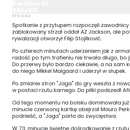
Reklama R1
940x100
Spotkanie z przytupem rozpoczęli zawodnicy
zablokowany strzał oddał AZ Jackson, ale pot
rywalizacji otworzył Filip Stojilković.
Po czterech minutach uderzeniem jak z armat
radość po tym trafieniu nie trwała długo, bo ju
Do przerwy było bardzo ciekawie, a na sam ko
do niego Mikkel Maigaard i uderzył w słupek.
Po zmianie stron "Jaga" do gry weszła z now
w postaci rzutu karnego. Do piłki podszedł Afim
Od tego momentu na boisku dominowała już ty
minucie czerwoną kartkę obejrzał Mauro Perko
podnieść, a "Jaga" parła do zwycięstwa.
W 73. minucie świetne dośrodkowanie z rzutu