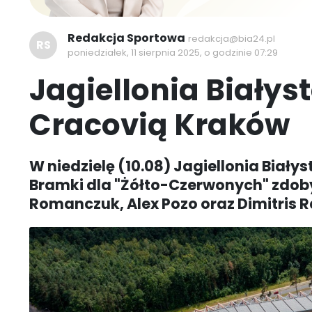
Redakcja Sportowa
redakcja@bia24.pl
RS
poniedziałek, 11 sierpnia 2025, o godzinie 07:29
Jagiellonia Białys
Cracovią Kraków
W niedzielę (10.08) Jagiellonia Biał
Bramki dla "Żółto-Czerwonych" zdoby
Romanczuk, Alex Pozo oraz Dimitris Ra