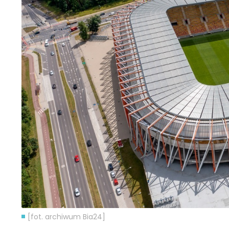
[fot. archiwum Bia24]