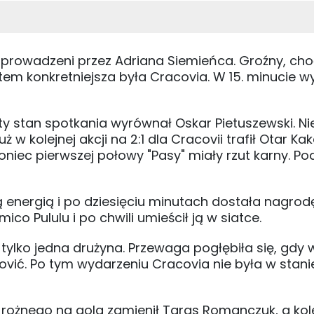
 prowadzeni przez Adriana Siemieńca. Groźny, ch
em konkretniejsza była Cracovia. W 15. minucie w
y stan spotkania wyrównał Oskar Pietuszewski. Ni
ż w kolejnej akcji na 2:1 dla Cracovii trafił Otar K
niec pierwszej połowy "Pasy" miały rzut karny. Po
ą energią i po dziesięciu minutach dostała nagrod
ico Pululu i po chwili umieścił ją w siatce.
lko jedna drużyna. Przewaga pogłębiła się, gdy w
vić. Po tym wydarzeniu Cracovia nie była w stanie
 rożnego na gola zamienił Taras Romanczuk, a kol