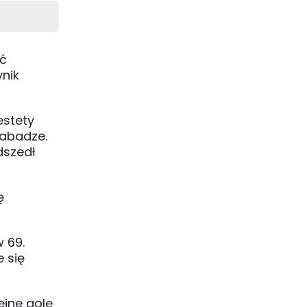
oć
ynik
estety
akabadze.
dszedł
ę
 69.
 się
ejne gole