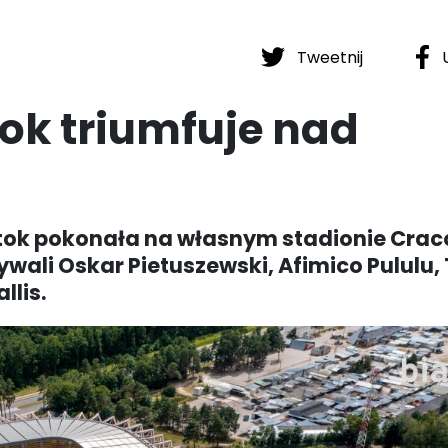
Tweetnij
U
tok triumfuje nad
ystok pokonała na własnym stadionie Craco
wali Oskar Pietuszewski, Afimico Pululu,
llis.