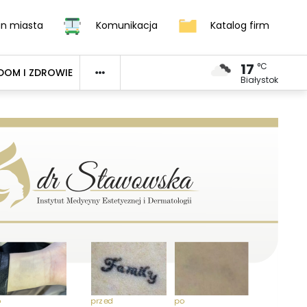
an miasta
Komunikacja
Katalog firm
17
°C
DOM I ZDROWIE
Białystok