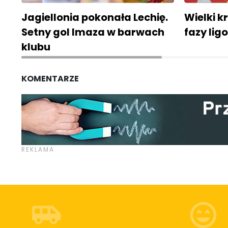
Jagiellonia pokonała Lechię.
Wielki 
Setny gol Imaza w barwach
fazy lig
klubu
KOMENTARZE