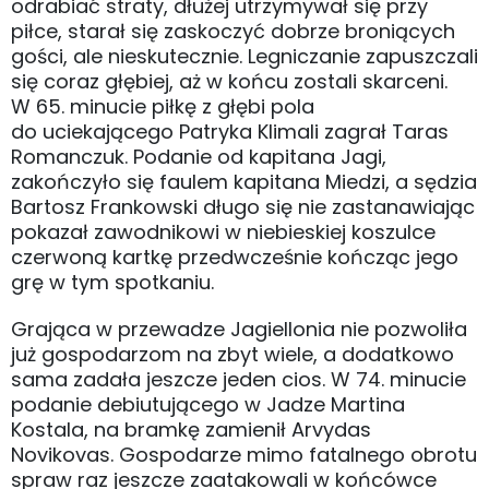
odrabiać straty, dłużej utrzymywał się przy
piłce, starał się zaskoczyć dobrze broniących
gości, ale nieskutecznie. Legniczanie zapuszczali
się coraz głębiej, aż w końcu zostali skarceni.
W 65. minucie piłkę z głębi pola
do uciekającego Patryka Klimali zagrał Taras
Romanczuk. Podanie od kapitana Jagi,
zakończyło się faulem kapitana Miedzi, a sędzia
Bartosz Frankowski długo się nie zastanawiając
pokazał zawodnikowi w niebieskiej koszulce
czerwoną kartkę przedwcześnie kończąc jego
grę w tym spotkaniu.
Grająca w przewadze Jagiellonia nie pozwoliła
już gospodarzom na zbyt wiele, a dodatkowo
sama zadała jeszcze jeden cios. W 74. minucie
podanie debiutującego w Jadze Martina
Kostala, na bramkę zamienił Arvydas
Novikovas. Gospodarze mimo fatalnego obrotu
spraw raz jeszcze zaatakowali w końcówce