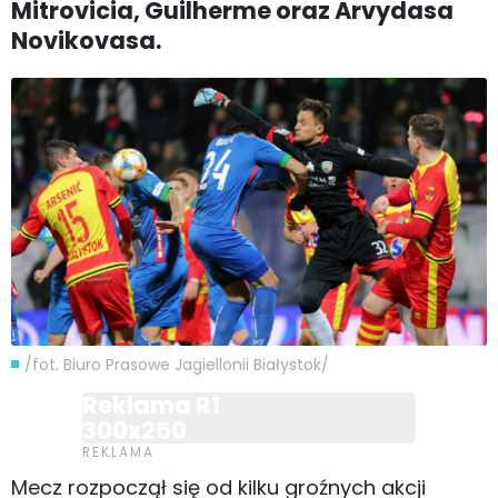
Mitrovicia, Guilherme oraz Arvydasa
Novikovasa.
/fot. Biuro Prasowe Jagiellonii Białystok/
Reklama R1
300x250
Mecz rozpoczął się od kilku groźnych akcji