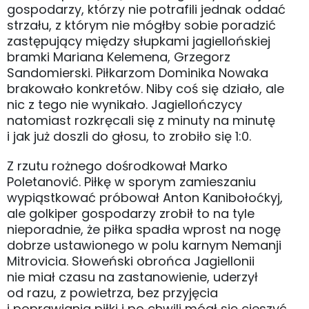
gospodarzy, którzy nie potrafili jednak oddać
strzału, z którym nie mógłby sobie poradzić
zastępujący między słupkami jagiellońskiej
bramki Mariana Kelemena, Grzegorz
Sandomierski. Piłkarzom Dominika Nowaka
brakowało konkretów. Niby coś się działo, ale
nic z tego nie wynikało. Jagiellończycy
natomiast rozkręcali się z minuty na minutę
i jak już doszli do głosu, to zrobiło się 1:0.
Z rzutu rożnego dośrodkował Marko
Poletanović. Piłkę w sporym zamieszaniu
wypiąstkować próbował Anton Kanibołoćkyj,
ale golkiper gospodarzy zrobił to na tyle
nieporadnie, że piłka spadła wprost na nogę
dobrze ustawionego w polu karnym Nemanji
Mitrovicia. Słoweński obrońca Jagiellonii
nie miał czasu na zastanowienie, uderzył
od razu, z powietrza, bez przyjęcia
i poprawiania piłki i po chwili mógł się cieszyć