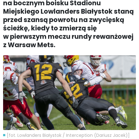
na bocznym boisku Stadionu
Miejskiego Lowlanders Białystok staną
przed szansą powrotu na zwycięską
ścieżkę, kiedy to zmierzą się
w pierwszym meczu rundy rewanżowej
z Warsaw Mets.
[fot. Lowlanders Białystok / Interception (Dariusz Jacek)]