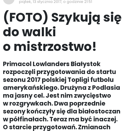
piątek, 13 stycznia 2017, o godzinie 21:51
(FOTO) Szykują się
do walki
o mistrzostwo!
Primacol Lowlanders Białystok
rozpoczęli przygotowania do startu
sezonu 2017 polskiej Topligi futbolu
amerykańskiego. Drużyna z Podlasia
ma jasny cel. Jest nim zwycięstwo
w rozgrywkach. Dwa poprzednie
sezony kończyły się dla białostoczan
w półfinałach. Teraz ma być inaczej.
O starcie przygotowań. Zmianach