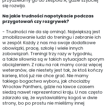
przydzielamy go do zespołu A, gdzie szybciej
się rozwija.
Na jakie trudności napotykacie podczas
przygotowań czy rozgrywek?
- Trudności nie da się ominąć. Największą jest
zmobilizowanie ludzi do treningu i zebranie ich
w zespół. Każdy z nas ma swoje dodatkowe
obowiązki, pracę, szkołę i wiele innych
zobowiązań. Treningi trzy razy w tygodniu,
a także siłownia są w takich sytuacjach sporym
obciążeniem. Z roku na rok mamy coraz więcej
weteranów, ale niestety jest tak, że ktoś kończy
karierę, ktoś już nie chce grać. Nie mamy
takiego bogactwa wyboru, jak chociażby
Wrocław Panthers, gdzie na ławce czasem
siedzą nawet reprezentanci kraju. U nas często
zdarzało się, że wystawialiśmy kogoś w dwie
strony, bo po prostu nie mieliśmy innej