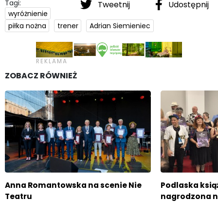
Tagi:
Tweetnij
Udostępnij
wyróżnienie
piłka nożna
trener
Adrian Siemieniec
ZOBACZ RÓWNIEŻ
Anna Romantowska na scenie Nie
Podlaska książ
Teatru
nagrodzona n