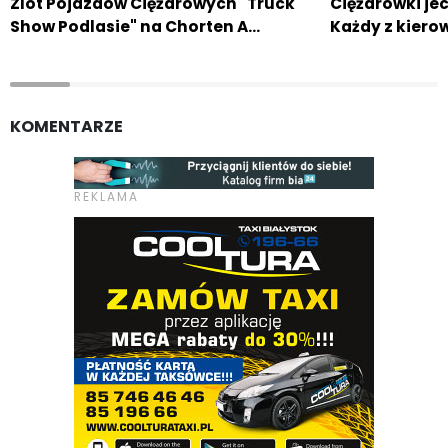
Zlot Pojazdów Ciężarowych "Truck
Ciężarówki jec
Show Podlasie" na Chorten A…
Każdy z kiero
KOMENTARZE