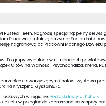
i Rusted Teeth. Nagrodę specjalną: pełny serwis g
tars Pracownię Lutniczą otrzymał Fabian Łabanow
ą sesję nagraniową od Pracowni Mocnego Dźwięku 
ów. To grupy wyłonione w eliminacjach powiatowy
ązek Gitów na Wolności, Psychoanaliza, Kreha, Ru
wydarzeniem towarzyszącym finałowi wystawa pra
ina Kryszpina Kryszpiniuka.
 rockowych w regionie.
Podlaski Instytut Kultury
o udziału w przeglądzie zapraszane są zespoły am