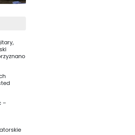
itary,
ski
przyznano
ch
sted
c –
atorskie