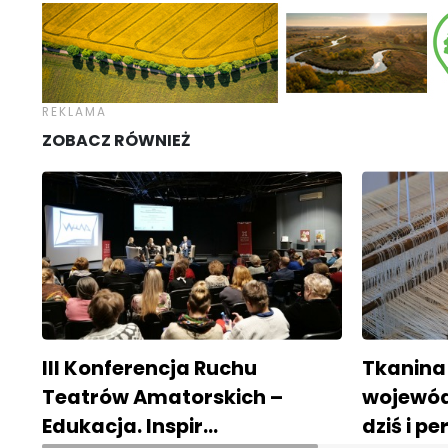
ZOBACZ RÓWNIEŻ
III Konferencja Ruchu
Tkanina
Teatrów Amatorskich –
wojewód
Edukacja. Inspir…
dziś i p