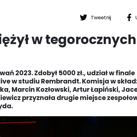
Tweetnij
U
iężył w tegorocznych
ań 2023. Zdobył 5000 zł., udział w finale
live w studiu Rembrandt. Komisja w składz
ka, Marcin Kozłowski, Artur Łapiński, Jac
kiewicz przyznała drugie miejsce zespołow
yda.