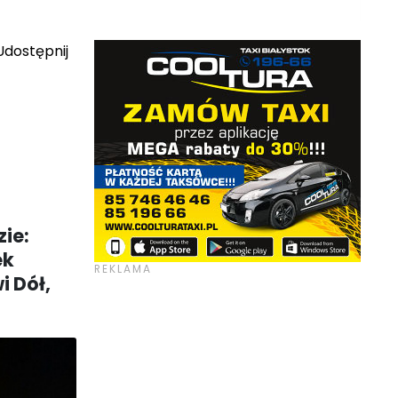
dostępnij
ie:
ek
i Dół,