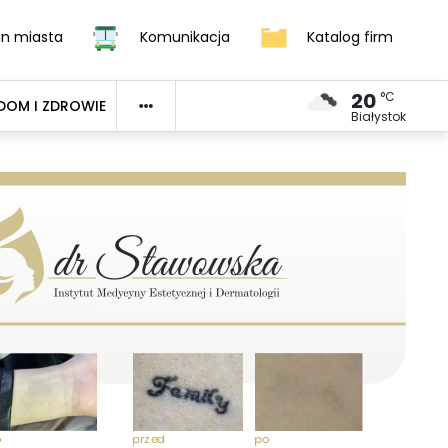
an miasta
Komunikacja
Katalog firm
20
°C
DOM I ZDROWIE
Białystok