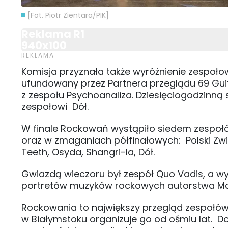
[Fot. Piotr Zientara/PIK]
Reklama R1
940x100
Komisja przyznała także wyróżnienie zespołow
ufundowany przez Partnera przeglądu 69 Gui
z zespołu Psychoanaliza. Dziesięciogodzinn
zespołowi Dół.
W finale Rockowań wystąpiło siedem zespoł
oraz w zmaganiach półfinałowych: Polski Zwi
Teeth, Osyda, Shangri-la, Dół.
Gwiazdą wieczoru był zespół Quo Vadis, a 
portretów muzyków rockowych autorstwa Marc
Rockowania to największy przegląd zespołów
w Białymstoku organizuje go od ośmiu lat. D