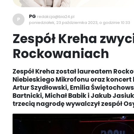
PG
redakcja@bia24.pl
P
poniedziałek, 23 października 2023, o godzinie 10:33
Zespół Kreha zwyc
Rockowaniach
Zespół Kreha został laureatem Rockow
Niebieskiego Mikrofonu oraz koncert 
Artur Szydłowski, Emilia Świętochows
Bartnicki, Michał Babik i Jakub Jasiu
trzecią nagrodę wywalczył zespół Os