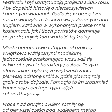
Festiwalu i był kontynuacją projektu z 2015 roku.
Aby dopełnić historię o nierzeczywistych
i dumnych władcach Podlasia, w pracę tym
razem włączyłem dzieci ze wsi położonych nad
Bugiem. Zarówno w wykonanych przeze mnie
kostiumach, jak i tłach portretów dominuje
przyroda, największa wartość tej krainy.
Młodzi bohaterowie fotografii okazali się
wyjątkowo wdzięcznymi modelami,
jednocześnie przekonująco wczuwali się
w klimat cyklu i charaktery postaci. Dużym
ułatwieniem było to, że większość znała
pierwszą odsłonę Królów, gdzie główną rolę
grały osoby dojrzałe. Pomogło to im zrozumieć
konwencję i cel tego typu zdjęć
i charakteryzacji.
Prace nad drugim cyklem różniły się
od pierwszej części pod względem metod