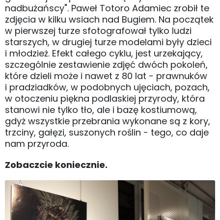
nadbużańscy". Paweł Totoro Adamiec zrobił te
zdjęcia w kilku wsiach nad Bugiem. Na początek
w pierwszej turze sfotografował tylko ludzi
starszych, w drugiej turze modelami były dzieci
i młodzież. Efekt całego cyklu, jest urzekający,
szczególnie zestawienie zdjęć dwóch pokoleń,
które dzieli może i nawet z 80 lat - prawnuków
i pradziadków, w podobnych ujęciach, pozach,
w otoczeniu piękna podlaskiej przyrody, która
stanowi nie tylko tło, ale i bazę kostiumową,
gdyż wszystkie przebrania wykonane są z kory,
trzciny, gałęzi, suszonych roślin - tego, co daje
nam przyroda.
Zobaczcie koniecznie.