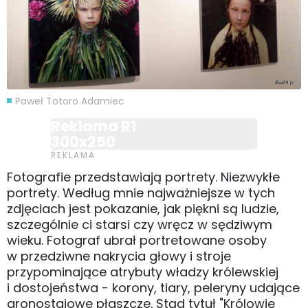
Paweł Totoro Adamiec
Reklama R1
300x250
Fotografie przedstawiają portrety. Niezwykłe
portrety. Według mnie najważniejsze w tych
zdjęciach jest pokazanie, jak piękni są ludzie,
szczególnie ci starsi czy wręcz w sędziwym
wieku. Fotograf ubrał portretowane osoby
w przedziwne nakrycia głowy i stroje
przypominające atrybuty władzy królewskiej
i dostojeństwa - korony, tiary, peleryny udające
gronostajowe płaszcze. Stąd tytuł "Królowie