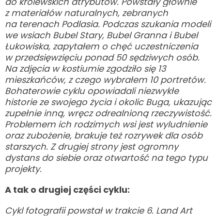
do królewskich atrybutów. Powstały głównie
z materiałów naturalnych, zebranych
na terenach Podlasia. Podczas szukania modeli
we wsiach Bubel Stary, Bubel Granna i Bubel
Łukowiska, zapytałem o chęć uczestniczenia
w przedsięwzięciu ponad 50 sędziwych osób.
Na zdjęcia w kostiumie zgodziło się 13
mieszkańców, z czego wybrałem 10 portretów.
Bohaterowie cyklu opowiadali niezwykłe
historie ze swojego życia i okolic Buga, ukazując
zupełnie inną, wręcz odrealnioną rzeczywistość.
Problemem ich rodzimych wsi jest wyludnienie
oraz zubożenie, brakuje też rozrywek dla osób
starszych. Z drugiej strony jest ogromny
dystans do siebie oraz otwartość na tego typu
projekty.
A tak o drugiej części cyklu:
Cykl fotografii powstał w trakcie 6. Land Art