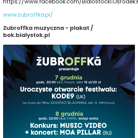
https://www.facebook.com/Bialostocki.Osrodek.K
www.zubroffka.pl/
Zubroffka muzyczna - plakat /
bok.bialystok.pl