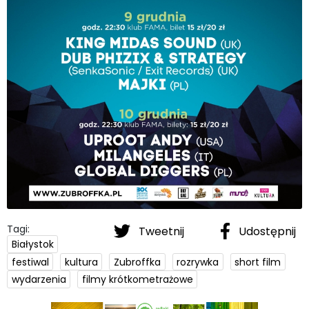
Tagi:
Tweetnij
Udostępnij
Białystok
festiwal
kultura
Zubroffka
rozrywka
short film
wydarzenia
filmy krótkometrażowe