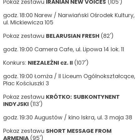
Pokaz zestawu
IRANIAN NEW VOICES
(105')
godz. 18:00 Narew / Narwiański Ośrodek Kultury,
ul. Mickiewicza 105
Pokaz zestawu
BELARUSIAN FRESH
(82')
godz. 19:00 Camera Cafe, ul. Lipowa 14 lok. 11
Konkurs:
NIEZALEŻNI cz. II
(107')
godz. 19:00 Łomża / II Liceum Ogólnokształcące,
Plac Kościuszki 3
Pokaz zestawu
KRÓTKO:
SUBKONTYNENT
INDYJSKI
(113')
godz. 19:30 Augustów / kino Iskra, ul. 3 maja 38
Pokaz zestawu
SHORT MESSAGE FROM
ARMENIA
(95')