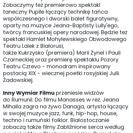
Zobaczymy też premierowo spektakl
taneczny Pupile łączący technikę tańca
współczesnego i dworski balet figuratywny,
oparty na muzyce Jeana-Baptisty Lully'ego,
twórcy francuskiej opery narodowej. Będzie też
spektakl Hamlet Mohylewskiego Obwodowego
Teatru Lalek z Białorusi,
także Kukrzysko (premiera) Marii Żynel i Pauli
Czarneckiej oraz premierę spektaklu Pozory
Teatru Czrevo - monodram inspirowany
postacią XIX - wiecznej poetki rosyjskiej Julii
Żadowskiej.
Inny Wymiar Filmu
przeniesie widzów
do Rumunii. Do filmu Manasses w reż. Jeana
Mihaila zagra na żywo Danaga, artysta łączący
w swojej muzyce jazz, funk, hip-hop, house,
techno i rumuński folklor. Białostoczanie
zobaczą także filmy Zabliźnione serca według