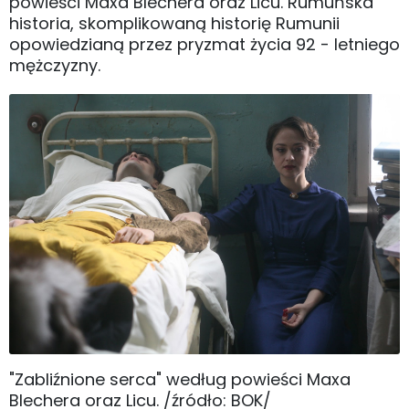
powieści Maxa Blechera oraz Licu. Rumuńska
historia, skomplikowaną historię Rumunii
opowiedzianą przez pryzmat życia 92 - letniego
mężczyzny.
"Zabliźnione serca" według powieści Maxa
Blechera oraz Licu. /źródło: BOK/