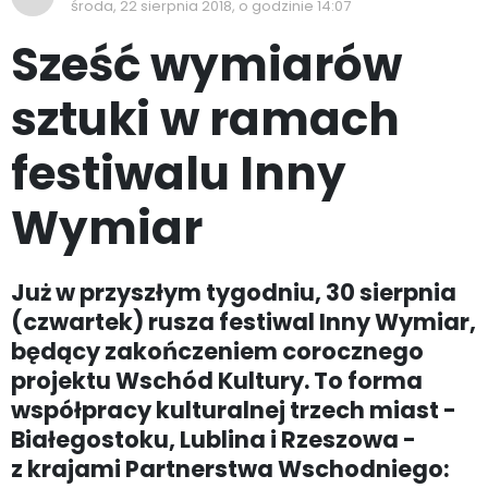
środa, 22 sierpnia 2018, o godzinie 14:07
Sześć wymiarów
sztuki w ramach
festiwalu Inny
Wymiar
Już w przyszłym tygodniu, 30 sierpnia
(czwartek) rusza festiwal Inny Wymiar,
będący zakończeniem corocznego
projektu Wschód Kultury. To forma
współpracy kulturalnej trzech miast -
Białegostoku, Lublina i Rzeszowa -
z krajami Partnerstwa Wschodniego: