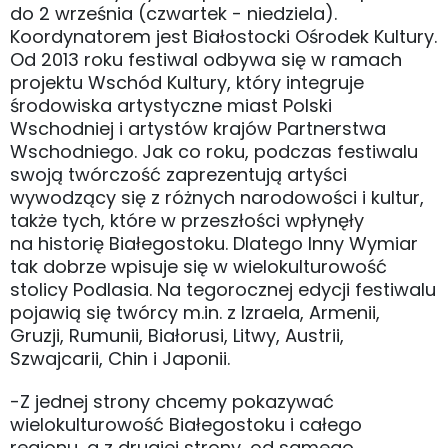
do 2 września (czwartek - niedziela).
Koordynatorem jest Białostocki Ośrodek Kultury.
Od 2013 roku festiwal odbywa się w ramach
projektu Wschód Kultury, który integruje
środowiska artystyczne miast Polski
Wschodniej i artystów krajów Partnerstwa
Wschodniego. Jak co roku, podczas festiwalu
swoją twórczość zaprezentują artyści
wywodzący się z różnych narodowości i kultur,
także tych, które w przeszłości wpłynęły
na historię Białegostoku. Dlatego Inny Wymiar
tak dobrze wpisuje się w wielokulturowość
stolicy Podlasia. Na tegorocznej edycji festiwalu
pojawią się twórcy m.in. z Izraela, Armenii,
Gruzji, Rumunii, Białorusi, Litwy, Austrii,
Szwajcarii, Chin i Japonii.
-Z jednej strony chcemy pokazywać
wielokulturowość Białegostoku i całego
regionu, a z drugiej strony, od samego