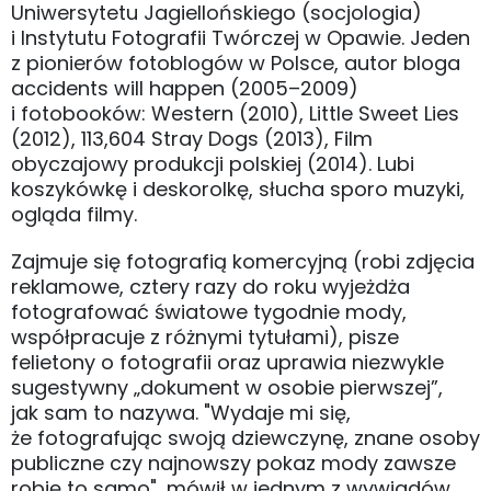
Uniwersytetu Jagiellońskiego (socjologia)
i Instytutu Fotografii Twórczej w Opawie. Jeden
z pionierów fotoblogów w Polsce, autor bloga
accidents will happen (2005–2009)
i fotobooków: Western (2010), Little Sweet Lies
(2012), 113,604 Stray Dogs (2013), Film
obyczajowy produkcji polskiej (2014). Lubi
koszykówkę i deskorolkę, słucha sporo muzyki,
ogląda filmy.
Zajmuje się fotografią komercyjną (robi zdjęcia
reklamowe, cztery razy do roku wyjeżdża
fotografować światowe tygodnie mody,
współpracuje z różnymi tytułami), pisze
felietony o fotografii oraz uprawia niezwykle
sugestywny „dokument w osobie pierwszej”,
jak sam to nazywa. "Wydaje mi się,
że fotografując swoją dziewczynę, znane osoby
publiczne czy najnowszy pokaz mody zawsze
robię to samo", mówił w jednym z wywiadów.