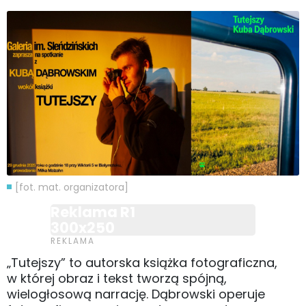
[fot. mat. organizatora]
Reklama R1
300x250
„Tutejszy” to autorska książka fotograficzna,
w której obraz i tekst tworzą spójną,
wielogłosową narrację. Dąbrowski operuje