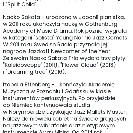
i "Spilit Child".
Naoko Sakata - urodzona w Japonii pianistka,
w 2011 roku ukończyła naukę w Gothenburg
Academy of Music Drama. Rok później wygrała
w kategorii "solista" Young Nornic Jazz Comets.
W 2011 roku Swedish Radio przyznało jej
nagrodę Jazzkatt Newcomer of the Year.
Ze swoim Naoko Sakata Trio wydała trzy płyty:
"Kaleidoscope' (2011), "Flower Cloud" (2013)
i "Dreaming tree" (2016).
Izabella Effenberg - ukonńczyła Akademię
Muzyczną w Poznaniu i Gdańsku w klasie
instrumentów perkusyjnych. Po przyjeździe
do Niemiec kontynuowała studia
w Norymberdze uzyskując Jazz Mallets Master.
Należy do niewielu kobiet na świecie grających
na jazzowym wibrafonie oraz nietypowym
instrumencie Array Mbira. Od 2014 roku