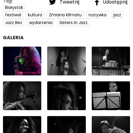
Tagi:
Tweetnij
Udostępnij
Białystok
festiwal
kultura
Zmiana Klimatu
rozrywka
jazz
Jazz Bez
wydarzenia
Sisters in Jazz
GALERIA