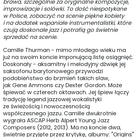
brawa, szczególnie za oryginalne kompozycje,
improwizacje i solówki. To dość niespotykane
w Polsce, zobaczyć na scenie piękne kobiety
i na dodatek wspaniałe instrumentalistki, które
czują doskonale jazz i potrafią go świetnie
sprzedać na scenie.
Camille Thurman - mimo młodego wieku ma
już na swoim koncie imponującą listę osiągnięć.
Doskonały - aksamitny i melodyjny dźwięk jej
saksofonu barytonowego przywodzi
podobieństwo do brzmień takich sław,
jak Gene Ammons czy Dexter Gordon. Może
śpiewać w czterech oktawach. Jej śpiew łączy
tradycję legend jazzowej wokalistyki
ze świeżością i nowoczesnością
współczesnego jazzu. Camille dwukrotnie
wygrała ASCAP Herb Alpert Young Jazz
Composers (2012, 2013). Ma na koncie dwa,
świetnie przyjęte przez krytykę, albumy: "Origins"