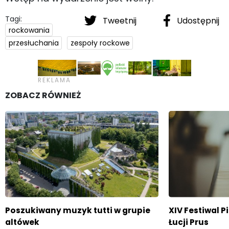
Tagi:
Tweetnij
Udostępnij
rockowania
przesłuchania
zespoły rockowe
ZOBACZ RÓWNIEŻ
Poszukiwany muzyk tutti w grupie
XIV Festiwal P
altówek
Łucji Prus