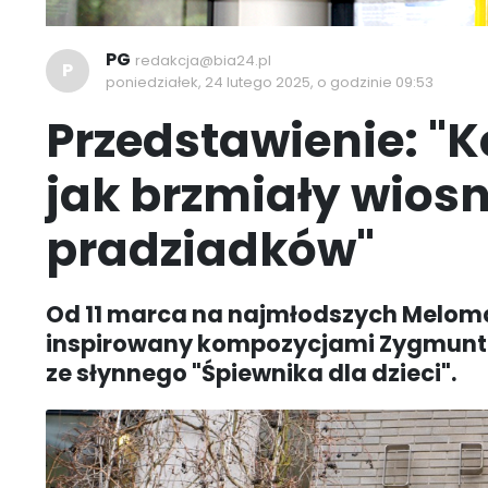
PG
redakcja@bia24.pl
P
poniedziałek, 24 lutego 2025, o godzinie 09:53
Przedstawienie: "K
jak brzmiały wiosn
pradziadków"
Od 11 marca na najmłodszych Melom
inspirowany kompozycjami Zygmunta
ze słynnego "Śpiewnika dla dzieci".