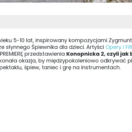
wieku 5-10 lat, inspirowany kompozycjami Zygmun
e słynnego Śpiewnika dla dzieci. Artyści
Opery i Fi
PREMIERĘ przedstawienia
Konopnicka 2, czyli jak
skonała okazja, by międzypokoleniowo odkrywać p
pektaklu, śpiew, taniec i grę na instrumentach.