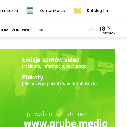
an miasta
Komunikacja
Katalog firm
18
°C
DOM I ZDROWIE
Białystok