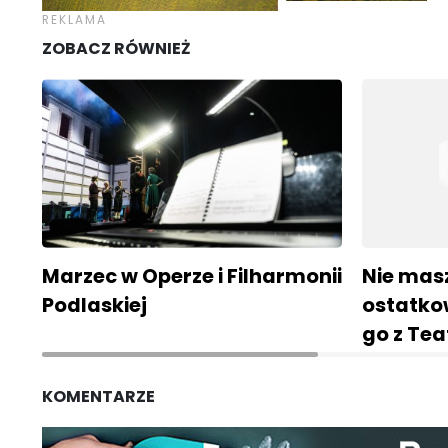
ZOBACZ RÓWNIEŻ
Marzec w Operze i Filharmonii
Nie mas
Podlaskiej
ostatko
go z Te
KOMENTARZE