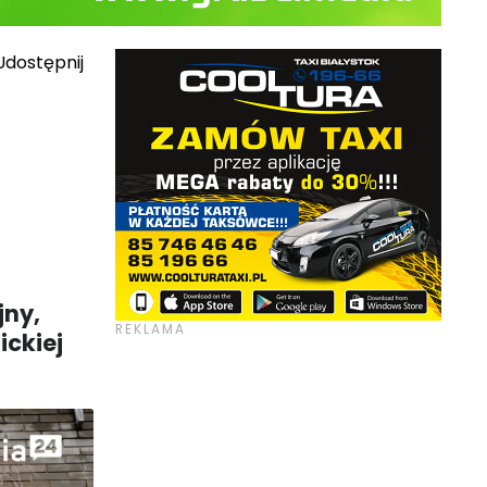
dostępnij
jny,
ckiej