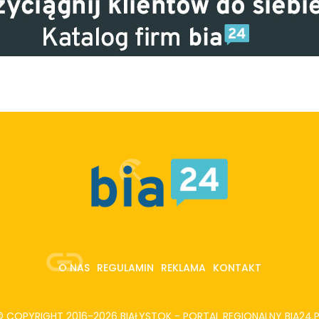
O NAS
REGULAMIN
REKLAMA
KONTAKT
© COPYRIGHT 2016-2026 BIAŁYSTOK - PORTAL REGIONALNY
BIA24.