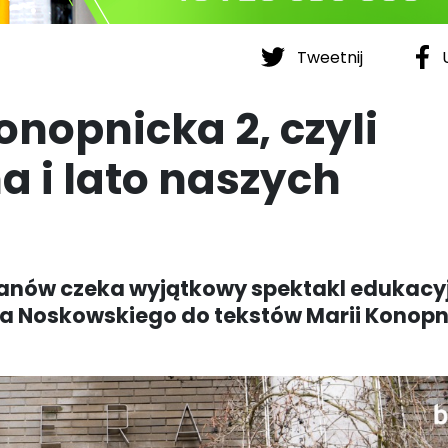
Tweetnij
U
onopnicka 2, czyli
a i lato naszych
anów czeka wyjątkowy spektakl edukacy
 Noskowskiego do tekstów Marii Konopni