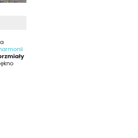
ta
lharmonii
 brzmiały
iękno