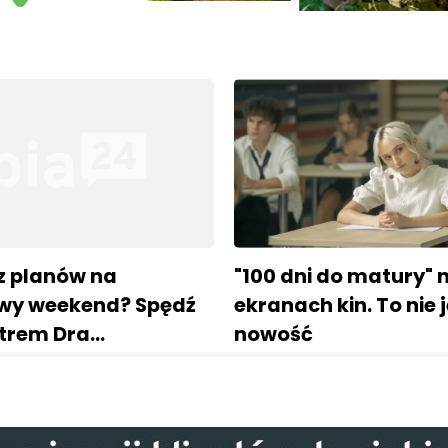
z planów na
"100 dni do matury" 
wy weekend? Spędź
ekranach kin. To nie
atrem Dra…
nowość