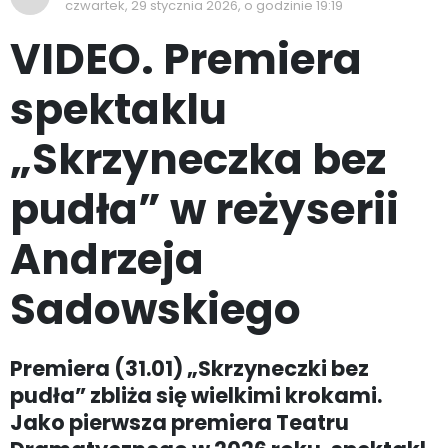
czwartek, 29 stycznia 2026, o godzinie 19:19
VIDEO. Premiera
spektaklu
„Skrzyneczka bez
pudła” w reżyserii
Andrzeja
Sadowskiego
Premiera (31.01) „Skrzyneczki bez
pudła” zbliża się wielkimi krokami.
Jako pierwsza premiera Teatru