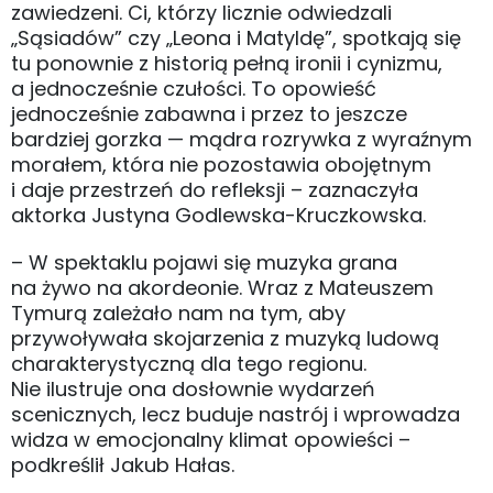
zawiedzeni. Ci, którzy licznie odwiedzali
„Sąsiadów” czy „Leona i Matyldę”, spotkają się
tu ponownie z historią pełną ironii i cynizmu,
a jednocześnie czułości. To opowieść
jednocześnie zabawna i przez to jeszcze
bardziej gorzka — mądra rozrywka z wyraźnym
morałem, która nie pozostawia obojętnym
i daje przestrzeń do refleksji – zaznaczyła
aktorka Justyna Godlewska-Kruczkowska.
– W spektaklu pojawi się muzyka grana
na żywo na akordeonie. Wraz z Mateuszem
Tymurą zależało nam na tym, aby
przywoływała skojarzenia z muzyką ludową
charakterystyczną dla tego regionu.
Nie ilustruje ona dosłownie wydarzeń
scenicznych, lecz buduje nastrój i wprowadza
widza w emocjonalny klimat opowieści –
podkreślił Jakub Hałas.