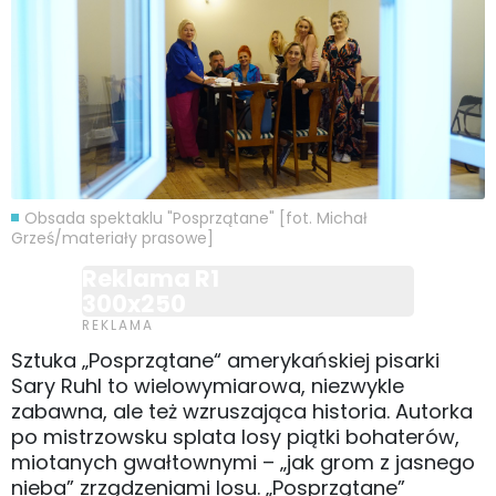
Obsada spektaklu "Posprzątane" [fot. Michał
Grześ/materiały prasowe]
Reklama R1
300x250
Sztuka „Posprzątane“ amerykańskiej pisarki
Sary Ruhl to wielowymiarowa, niezwykle
zabawna, ale też wzruszająca historia. Autorka
po mistrzowsku splata losy piątki bohaterów,
miotanych gwałtownymi – „jak grom z jasnego
nieba” zrządzeniami losu. „Posprzątane”