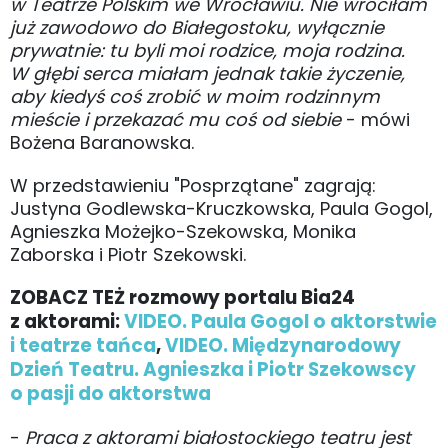
w Teatrze Polskim we Wrocławiu. Nie wróciłam
już zawodowo do Białegostoku, wyłącznie
prywatnie: tu byli moi rodzice, moja rodzina.
W głębi serca miałam jednak takie życzenie,
aby kiedyś coś zrobić w moim rodzinnym
mieście i przekazać mu coś od siebie
- mówi
Bożena Baranowska.
W przedstawieniu "Posprzątane" zagrają:
Justyna Godlewska-Kruczkowska, Paula Gogol,
Agnieszka Możejko-Szekowska, Monika
Zaborska i Piotr Szekowski.
ZOBACZ TEŻ rozmowy portalu Bia24
z aktorami:
VIDEO. Paula Gogol o aktorstwie
i teatrze tańca
,
VIDEO. Międzynarodowy
Dzień Teatru. Agnieszka i Piotr Szekowscy
o pasji do aktorstwa
-
Praca z aktorami białostockiego teatru jest