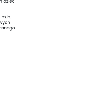
 dzieci
 m.in.
awych
łasnego