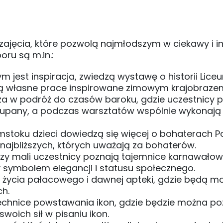
ajęcia, które pozwolą najmłodszym w ciekawy i in
oru są m.in.:
m jest inspiracja, zwiedzą wystawę o historii Lice
zą własne prace inspirowane zimowym krajobraze
a w podróż do czasów baroku, gdzie uczestnicy 
żupany, a podczas warsztatów wspólnie wykonają
stoku dzieci dowiedzą się więcej o bohaterach 
ajbliższych, których uważają za bohaterów.
y mali uczestnicy poznają tajemnice karnawało
yły symbolem elegancji i statusu społecznego.
t życia pałacowego i dawnej apteki, gdzie będą m
h.
technice powstawania ikon, gdzie będzie można p
oich sił w pisaniu ikon.