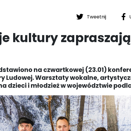
Tweetnij
U
je kultury zapraszają
dstawiono na czwartkowej (23.01) konfere
y Ludowej. Warsztaty wokalne, artystycz
 na dzieci i młodzież w województwie podl