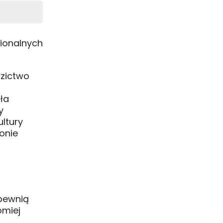
gionalnych
dzictwo
ła
y
ultury
onie
apewnią
omiej