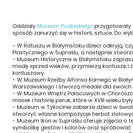
Oddziały
Muzeum Podlaskiego
przygotowały z
sposób zanurzyć się w historii, sztuce. Do wyb
- W Ratuszu w Białymstoku dzieci odkryją, czy
Plastycznego w Supraślu, a następnie stwor
- Muzeum Historyczne w Białymstoku zaprasz
modę sprzed wieków, przymierzą kontusze i 
kontuszowy.
- W Muzeum Rzeźby Alfonsa Karnego w Białym
Warszawskiego i stworzą medale dla swoich n
- W Muzeum Wnętrz Pałacowych w Choroszcz
masek i historię peruk, które w XVIII wieku b
- Muzeum w Tykocinie zabierze dzieci w świa
stworzyć własne kompozycje herbat ziołowyc
- Muzeum Ikon w Supraślu oferuje zajęcia o 
symbolikę gestów i kolorów oraz spróbować sw