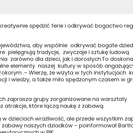
by kreatywnie spędzić ferie i odkrywać bogactwo re
województwa, aby wspólnie odkrywać bogate dzie
e pielęgnują tradycje, zwyczaje i sztukę ludową
ia zarówno dla dzieci, jak i dorosłych.To doskona
kalne elementy naszej kultury w sposób angażując
rokorym .– Wierzę, że wizyta w tych instytucjach k
cji i wiedzy, a także miło spędzonym czasem w gr
ych zaprasza grupy zorganizowane na warsztaty
z atrakcje, które łączą naukę z zabawą.
ią w dzieciach wrażliwość, ale przede wszystkim z
 zabawy naszych dziadków – poinformował Bartł
merytorycznych w PIK.