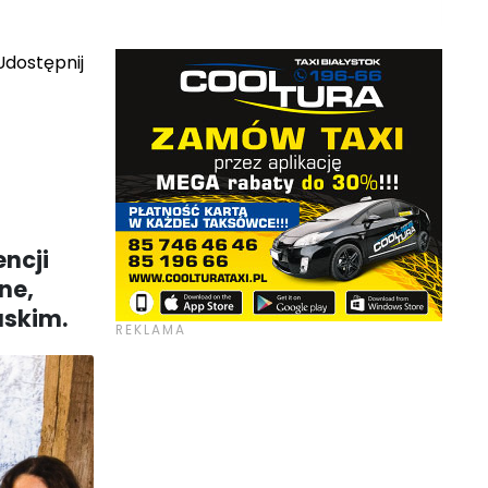
dostępnij
ncji
ne,
askim.