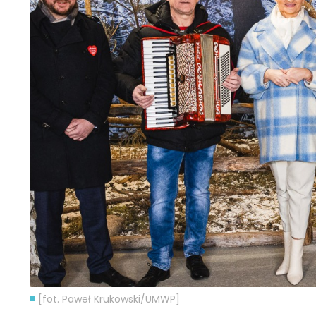
[fot. Paweł Krukowski/UMWP]