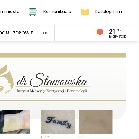
an miasta
Komunikacja
Katalog firm
21
°C
DOM I ZDROWIE
Białystok