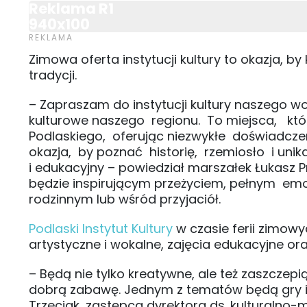
Reklama R1
940x100
Zimowa oferta instytucji kultury to okazja, 
tradycji.
– Zapraszam do instytucji kultury naszego 
kulturowe naszego regionu. To miejsca, któr
Podlaskiego, oferując niezwykłe doświadczen
okazja, by poznać historię, rzemiosło i uni
i edukacyjny – powiedział marszałek Łukasz P
będzie inspirującym przeżyciem, pełnym emo
rodzinnym lub wśród przyjaciół.
Podlaski Instytut Kultury
w czasie ferii zimow
artystyczne i wokalne, zajęcia edukacyjne ora
– Będą nie tylko kreatywne, ale też zaszczep
dobrą zabawę. Jednym z tematów będą gry i
Trzeciak, zastępca dyrektora ds. kulturalno-