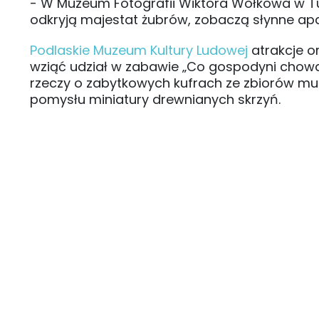
- W Muzeum Fotografii Wiktora Wołkowa w Tur
odkryją majestat żubrów, zobaczą słynne a
Podlaskie Muzeum Kultury Ludowej
atrakcje or
wziąć udział w zabawie „Co gospodyni chował
rzeczy o zabytkowych kufrach ze zbiorów mu
pomysłu miniatury drewnianych skrzyń.