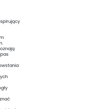
spirujący
um
m.
poznają
 pas
Powstania
wych
ogły
oznać