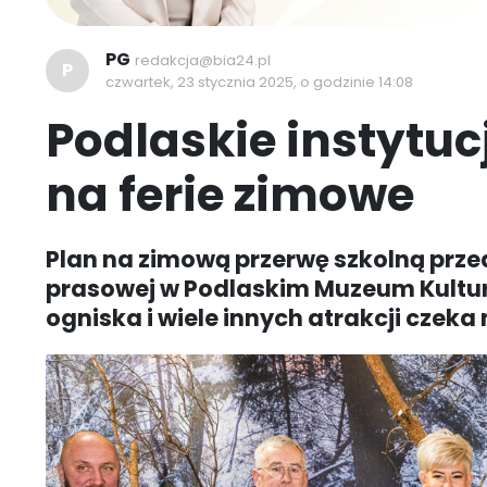
PG
redakcja@bia24.pl
P
czwartek, 23 stycznia 2025, o godzinie 14:08
Podlaskie instytuc
na ferie zimowe
Plan na zimową przerwę szkolną prze
prasowej w Podlaskim Muzeum Kultur
ogniska i wiele innych atrakcji czeka