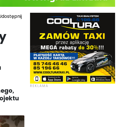
dostępnij
y
a
nego,
ojektu