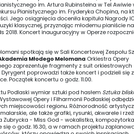
istycznego im. Artura Rubinsteina w Tel Awiwie w 
nkursu Pianistycznego im. Fryderyka Chopina, na 
ści. Jego osiągnięcia doceniła kapituła Nagrody I
muzyki klasycznej, przyznając młodemu pianiście n
ds 2018. Koncert inauguracyjny w Operze rozpocznie
lomani spotkają się w Sali Koncertowej Zespołu Sz
Akademia Młodego Melomana
Orkiestra Opery
żnego zaprezentuje fragmenty z suit orkiestrowych
 Dyrygent poprowadzi także koncert i podzieli się
. Początek koncertu o godz. 11.00.
ktu Podlaski wymiar sztuki pod hasłem
Sztuka blisk
Wystawowej Opery i Filharmonii Podlaskiej odbędzi
ych miejscowości regionu. Różnorodność artystyc
larskie, ale także grafiki, rysunki, akwarele i rze
Zubrycka - Miss God - wokalistka, kompozytork
 się o godz. 16.30, a w ramach projektu zaplanowa
wórców, którzy opowiedzą o swoich inspiracjach