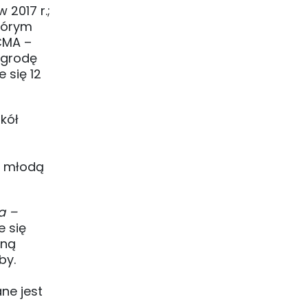
2017 r.;
którym
CMA –
agrodę
 się 12
kół
 z młodą
a –
e się
zną
źby.
a
ne jest