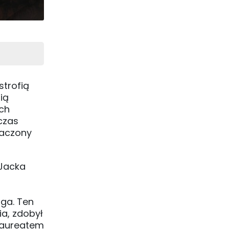
strofią
ią
ych
czas
naczony
 Jacka
ga. Ten
ia, zdobył
 laureatem