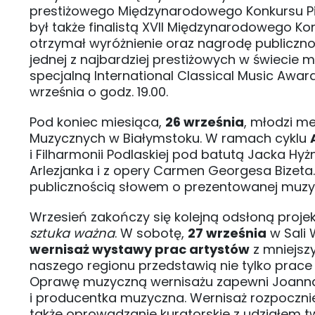
prestiżowego Międzynarodowego Konkursu Pian
był także finalistą XVII Międzynarodowego Ko
otrzymał wyróżnienie oraz nagrodę publiczno
jednej z najbardziej prestiżowych w świecie 
specjalną International Classical Music Awar
września o godz. 19.00.
Pod koniec miesiąca,
26 września
, młodzi me
Muzycznych w Białymstoku. W ramach cyklu
i Filharmonii Podlaskiej pod batutą Jacka Hy
Arlezjanka i z opery Carmen Georgesa Bizeta.
publicznością słowem o prezentowanej muzyce
Wrzesień zakończy się kolejną odsłoną proje
sztuka ważna
. W sobotę,
27 września
w Sali 
wernisaż wystawy prac artystów
z mniejsz
naszego regionu przedstawią nie tylko prace ma
Oprawę muzyczną wernisażu zapewni Joanna 
i producentka muzyczna. Wernisaż rozpocznie
także oprowadzanie kuratorskie z udziałem t