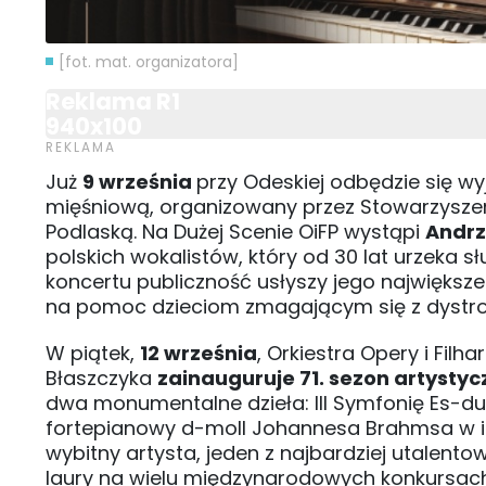
[fot. mat. organizatora]
Reklama R1
940x100
Już
9 września
przy Odeskiej odbędzie się wy
mięśniową, organizowany przez Stowarzyszeni
Podlaską. Na Dużej Scenie OiFP wystąpi
Andrz
polskich wokalistów, który od 30 lat urzeka 
koncertu publiczność usłyszy jego największ
na pomoc dzieciom zmagającym się z dystrofi
W piątek,
12 września
, Orkiestra Opery i Fil
Błaszczyka
zainauguruje 71. sezon artystyc
dwa monumentalne dzieła: III Symfonię Es-du
fortepianowy d-moll Johannesa Brahmsa w in
wybitny artysta, jeden z najbardziej utalent
laury na wielu międzynarodowych konkursach. 