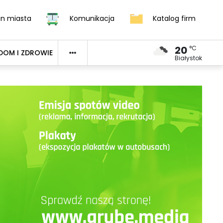
an miasta
Komunikacja
Katalog firm
20
°C
DOM I ZDROWIE
Białystok