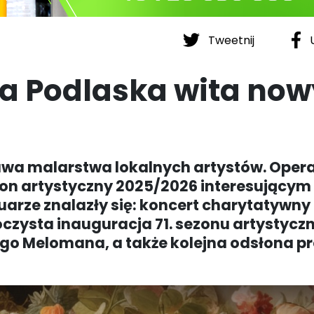
Tweetnij
U
ia Podlaska wita now
awa malarstwa lokalnych artystów. Oper
zon artystyczny 2025/2026 interesującym
rze znalazły się: koncert charytatywny
oczysta inauguracja 71. sezonu artystycz
o Melomana, a także kolejna odsłona pr