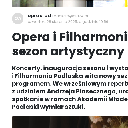
oprac. ad
redakcja@bia24.pl
OA
czwartek, 28 sierpnia 2025, o godzinie 10:56
Opera i Filharmon
sezon artystyczny
Koncerty, inauguracja sezonu i wyst
i Filharmonia Podlaska wita nowy se
programem. We wrześniowym repertua
z udziałem Andrzeja Piasecznego, ur
spotkanie w ramach Akademii Młodeg
Podlaski wymiar sztuki.