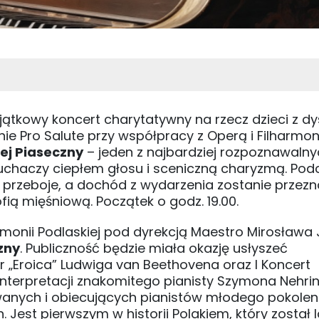
jątkowy koncert charytatywny na rzecz dzieci z dy
e Pro Salute przy współpracy z Operą i Filharmon
ej Piaseczny
– jeden z najbardziej rozpoznawaln
słuchaczy ciepłem głosu i sceniczną charyzmą. Pod
e przeboje, a dochód z wydarzenia zostanie przez
ą mięśniową. Początek o godz. 19.00.
harmonii Podlaskiej pod dyrekcją Maestro Mirosława
zny
. Publiczność będzie miała okazję usłyszeć
r „Eroica” Ludwiga van Beethovena oraz I Koncert
terpretacji znakomitego pianisty Szymona Nehrin
owanych i obiecujących pianistów młodego pokolen
Jest pierwszym w historii Polakiem, który został