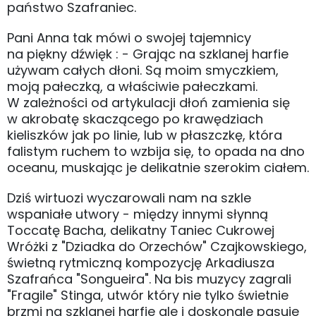
państwo Szafraniec.
Pani Anna tak mówi o swojej tajemnicy
na piękny dźwięk : - Grając na szklanej harfie
używam całych dłoni. Są moim smyczkiem,
moją pałeczką, a właściwie pałeczkami.
W zależności od artykulacji dłoń zamienia się
w akrobatę skaczącego po krawędziach
kieliszków jak po linie, lub w płaszczkę, która
falistym ruchem to wzbija się, to opada na dno
oceanu, muskając je delikatnie szerokim ciałem.
Dziś wirtuozi wyczarowali nam na szkle
wspaniałe utwory - między innymi słynną
Toccatę Bacha, delikatny Taniec Cukrowej
Wróżki z "Dziadka do Orzechów" Czajkowskiego,
świetną rytmiczną kompozycję Arkadiusza
Szafrańca "Songueira". Na bis muzycy zagrali
"Fragile" Stinga, utwór który nie tylko świetnie
brzmi na szklanej harfie ale i doskonale pasuje