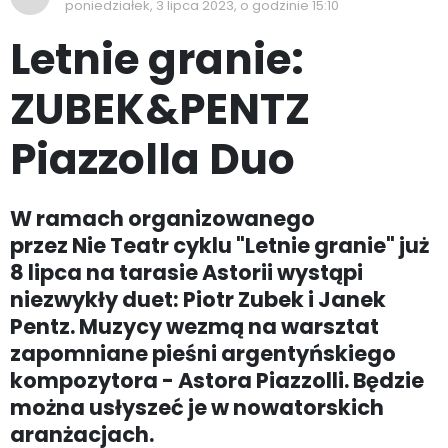
poniedziałek, 3 lipca 2023, o godzinie 15:10
Letnie granie:
ZUBEK&PENTZ
Piazzolla Duo
W ramach organizowanego
przez Nie Teatr cyklu "Letnie granie" już
8 lipca na tarasie Astorii wystąpi
niezwykły duet: Piotr Zubek i Janek
Pentz. Muzycy wezmą na warsztat
zapomniane pieśni argentyńskiego
kompozytora - Astora Piazzolli. Będzie
można usłyszeć je w nowatorskich
aranżacjach.