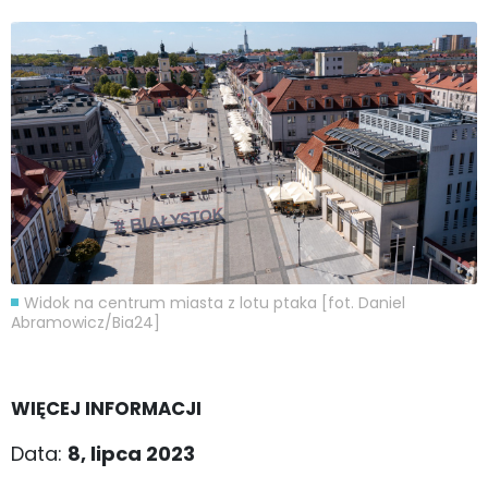
Widok na centrum miasta z lotu ptaka [fot. Daniel
Abramowicz/Bia24]
WIĘCEJ INFORMACJI
Data:
8, lipca 2023