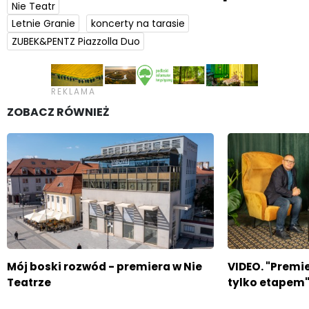
Nie Teatr
Letnie Granie
koncerty na tarasie
ZUBEK&PENTZ Piazzolla Duo
ZOBACZ RÓWNIEŻ
Mój boski rozwód - premiera w Nie
VIDEO. "Premie
Teatrze
tylko etapem"