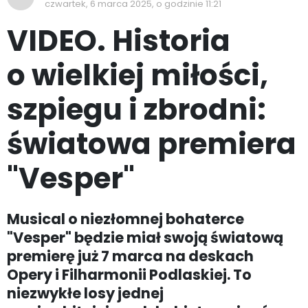
czwartek, 6 marca 2025, o godzinie 11:21
VIDEO. Historia
o wielkiej miłości,
szpiegu i zbrodni:
światowa premiera
"Vesper"
Musical o niezłomnej bohaterce
"Vesper" będzie miał swoją światową
premierę już 7 marca na deskach
Opery i Filharmonii Podlaskiej. To
niezwykłe losy jednej