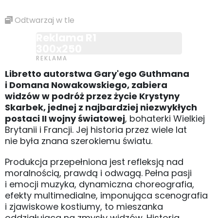
Odtwarzaj w tle
Reklama R1
300x250
Libretto autorstwa Gary'ego Guthmana
i Domana Nowakowskiego, zabiera
widzów w podróż przez życie Krystyny
Skarbek, jednej z najbardziej niezwykłych
postaci II wojny światowej
, bohaterki Wielkiej
Brytanii i Francji. Jej historia przez wiele lat
nie była znana szerokiemu światu.
Produkcja przepełniona jest refleksją nad
moralnością, prawdą i odwagą. Pełna pasji
i emocji muzyka, dynamiczna choreografia,
efekty multimedialne, imponująca scenografia
i zjawiskowe kostiumy, to mieszanka
oddziałująca na zmysły widzów. Historia