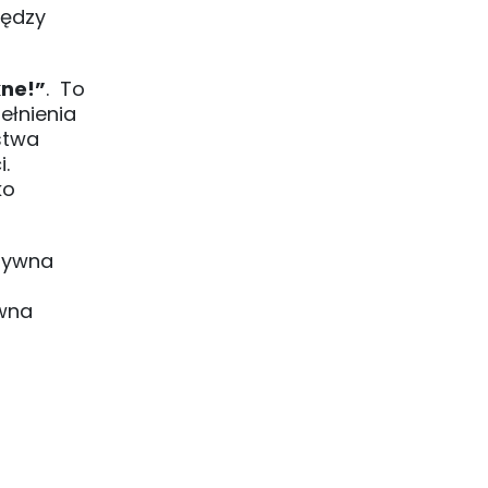
iędzy
kne!”
. To
ełnienia
stwa
.
ko
tywna
ówna