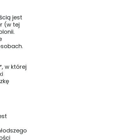
cią jest
 (w tej
lonii.
e
osobach.
”
, w której
ki
czkę
est
młodszego
ości