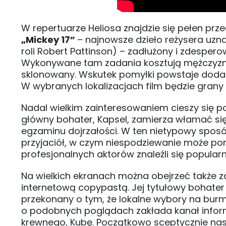
W repertuarze Heliosa znajdzie się pełen pr
„Mickey 17”
– najnowsze dzieło reżysera uzn
roli Robert Pattinson) – zadłużony i zdesper
Wykonywane tam zadania kosztują mężczyznę 
sklonowany. Wskutek pomyłki powstaje dodat
W wybranych lokalizacjach film będzie grany w
Nadal wielkim zainteresowaniem cieszy się p
główny bohater, Kapsel, zamierza włamać się 
egzaminu dojrzałości. W ten nietypowy sposó
przyjaciół, w czym niespodziewanie może po
profesjonalnych aktorów znaleźli się popularn
Na wielkich ekranach można obejrzeć także
internetową copypastą. Jej tytułowy bohater w
przekonany o tym, że lokalne wybory na burm
o podobnych poglądach zakłada kanał infor
krewnego, Kubę. Początkowo sceptycznie nas