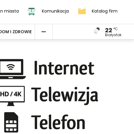
an miasta
Komunikacja
Katalog firm
22
°C
DOM I ZDROWIE
Białystok