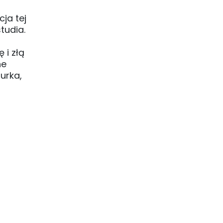
cja tej
tudia.
 i złą
ne
urka,