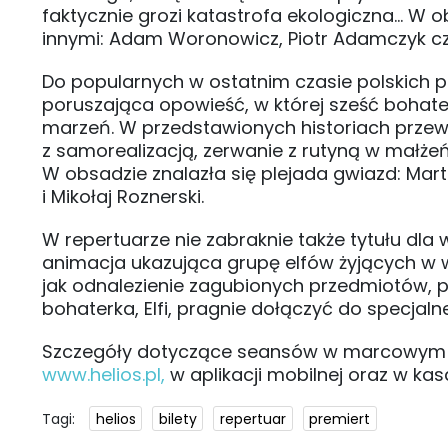
faktycznie grozi katastrofa ekologiczna… W o
innymi: Adam Woronowicz, Piotr Adamczyk cz
Do popularnych w ostatnim czasie polskich 
poruszająca opowieść, w której sześć bohate
marzeń. W przedstawionych historiach przewi
z samorealizacją, zerwanie z rutyną w małżeń
W obsadzie znalazła się plejada gwiazd: Mar
i Mikołaj Roznerski.
W repertuarze nie zabraknie także tytułu dla
animacja ukazująca grupę elfów żyjących w w
jak odnalezienie zagubionych przedmiotów,
bohaterka, Elfi, pragnie dołączyć do specjalne
Szczegóły dotyczące seansów w marcowym r
www.helios.pl,
w aplikacji mobilnej oraz w kas
Tagi:
helios
bilety
repertuar
premiert