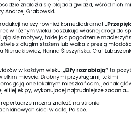
bsadzie znalazła się plejada gwiazd, wśród nich m
y Andrzej Grabowski.
produkcji należy również komediodramat
„Przepię
rek w różnym wieku poszukuje własnej drogi do sp
jają się motywy, takie jak: pogodzenie macierzyń
stwie z długim stażem lub walka z presją młodości
ta Nieradkiewicz, Hanna Śleszyńska, Olaf Lubaszen
 widzów w każdym wieku.
„Elfy rozrabiają”
to pozy
ielkim mieście. Drobnymi przysługami, takimi
 pomagają one lokalnym mieszkańcom, jednak gł
j elfiej ekipy, wykonującej najtrudniejsze zadania…
epertuarze można znaleźć na stronie
ach kinowych sieci w całej Polsce.