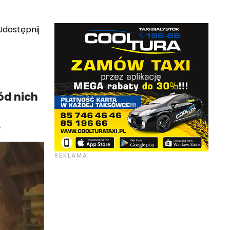
dostępnij
ód nich
.