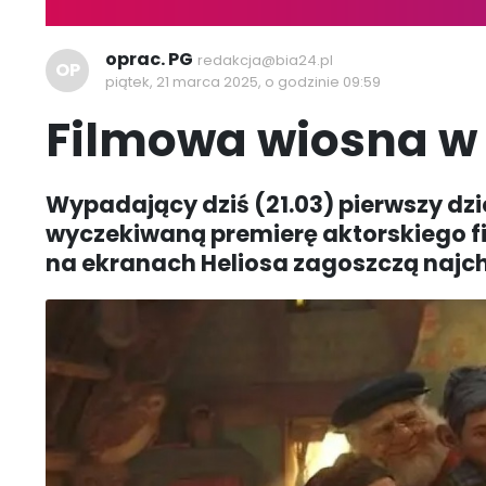
oprac. PG
redakcja@bia24.pl
OP
piątek, 21 marca 2025, o godzinie 09:59
Filmowa wiosna w 
Wypadający dziś (21.03) pierwszy dzi
wyczekiwaną premierę aktorskiego fi
na ekranach Heliosa zagoszczą najchę