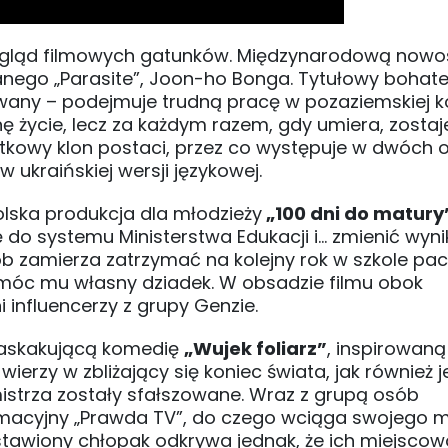
zegląd filmowych gatunków. Międzynarodową nowoś
anego „Parasite”, Joon-ho Bonga. Tytułowy bohater
owany – podejmuje trudną pracę w pozaziemskiej ko
życie, lecz za każdym razem, gdy umiera, zostaj
kowy klon postaci, przez co występuje w dwóch 
 ukraińskiej wersji językowej.
olska produkcja dla młodzieży
„100 dni do matury
do systemu Ministerstwa Edukacji i… zmienić wyni
b zamierza zatrzymać na kolejny rok w szkole pa
móc mu własny dziadek. W obsadzie filmu obok
i influencerzy z grupy Genzie.
 zaskakującą komedię
„Wujek foliarz”
, inspirowaną
ierzy w zbliżający się koniec świata, jak również j
istrza zostały sfałszowane. Wraz z grupą osób
macyjny „Prawda TV”, do czego wciąga swojego 
tawiony chłopak odkrywa jednak, że ich miejscow