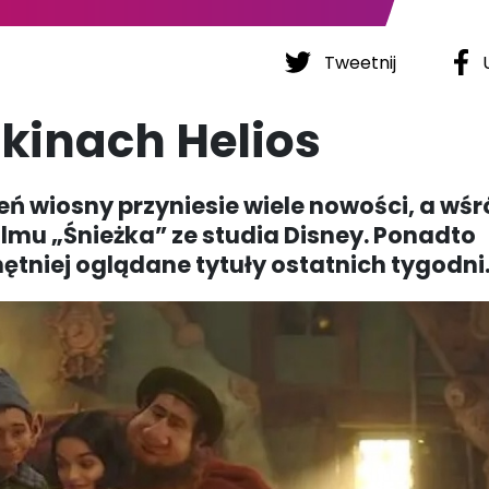
Tweetnij
U
kinach Helios
eń wiosny przyniesie wiele nowości, a wśr
lmu „Śnieżka” ze studia Disney. Ponadto
tniej oglądane tytuły ostatnich tygodni