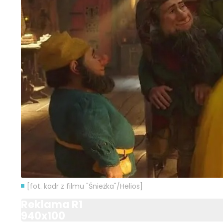
[fot. kadr z filmu "Śnieżka"/Helios]
Reklama R1
940x100