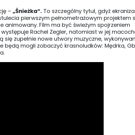
cję –
„Śnieżka”.
To szczególny tytuł, gdyż ekraniza
o stulecia pierwszym pełnometrażowym projektem s
 nie animowany. Film ma być świeżym spojrzeniem
występuje Rachel Zegler, natomiast w jej macochę
wią się zupełnie nowe utwory muzyczne, wykonywa
ie będą mogli zobaczyć krasnoludków: Mędrka, Gb
a.