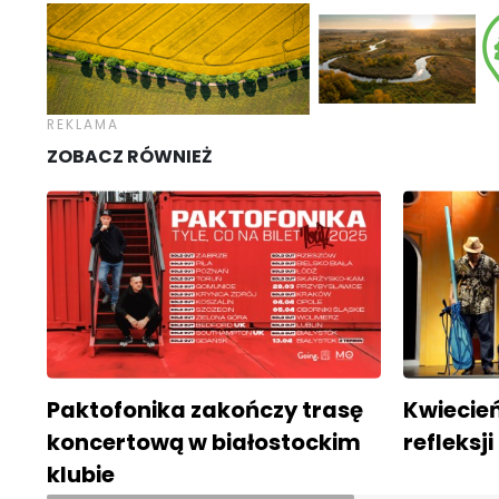
ZOBACZ RÓWNIEŻ
Paktofonika zakończy trasę
Kwiecień
koncertową w białostockim
refleksj
klubie