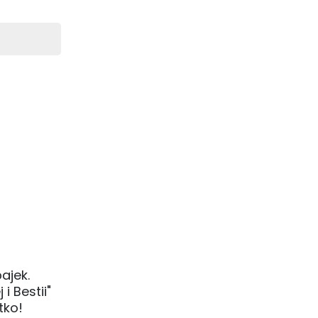
ajek.
i Bestii"
tko!