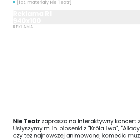
[fot. materiały Nie Teatr]
Reklama R1
940x100
Nie Teatr
zaprasza na interaktywny koncert z
Usłyszymy m. in. piosenki z "Króla Lwa", "Alladyn
czy też najnowszej animowanej komedia muzyc