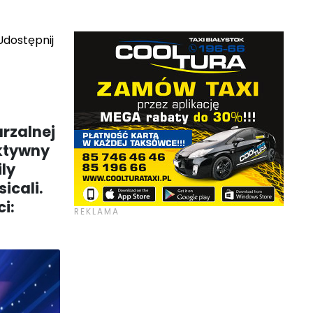
dostępnij
arzalnej
aktywny
ly
icali.
i: