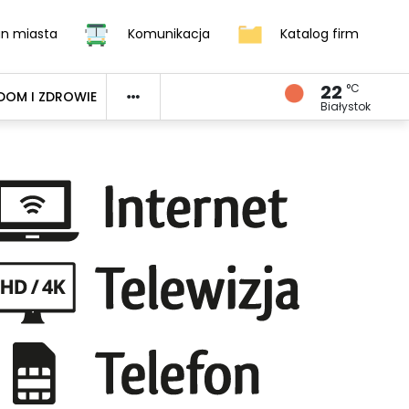
an miasta
Komunikacja
Katalog firm
22
°C
DOM I ZDROWIE
Białystok