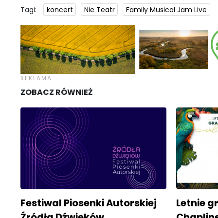
Tagi:
koncert
Nie Teatr
Family Musical Jam Live
ZOBACZ RÓWNIEŻ
Festiwal Piosenki Autorskiej
Letnie g
Źródła Dźwięków
Chapline