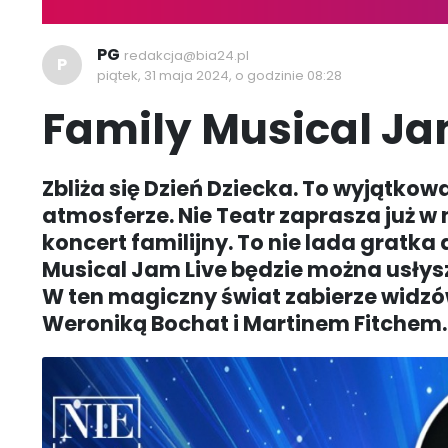
PG
redakcja@bia24.pl
P
piątek, 31 maja 2024, o godzinie 08:28
Family Musical Jam
Zbliża się Dzień Dziecka. To wyjątkow
atmosferze. Nie Teatr zaprasza już w 
koncert familijny. To nie lada gratk
Musical Jam Live będzie można usłysze
W ten magiczny świat zabierze widz
Weroniką Bochat i Martinem Fitchem.