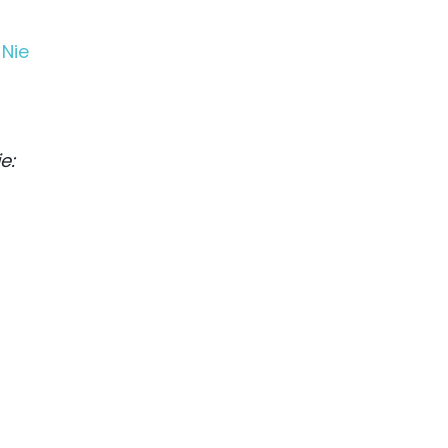
e
Nie
e: