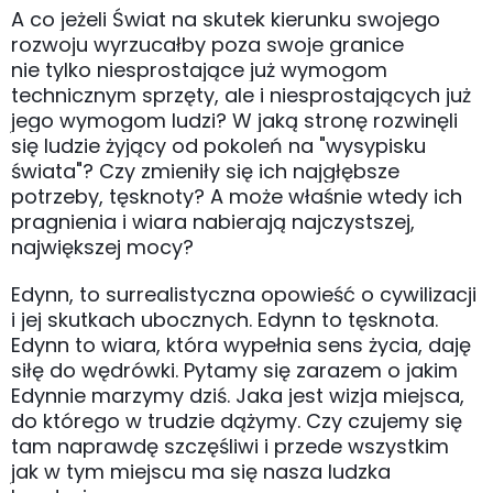
A co jeżeli Świat na skutek kierunku swojego
rozwoju wyrzucałby poza swoje granice
nie tylko niesprostające już wymogom
technicznym sprzęty, ale i niesprostających już
jego wymogom ludzi? W jaką stronę rozwinęli
się ludzie żyjący od pokoleń na "wysypisku
świata"? Czy zmieniły się ich najgłębsze
potrzeby, tęsknoty? A może właśnie wtedy ich
pragnienia i wiara nabierają najczystszej,
największej mocy?
Edynn, to surrealistyczna opowieść o cywilizacji
i jej skutkach ubocznych. Edynn to tęsknota.
Edynn to wiara, która wypełnia sens życia, daję
siłę do wędrówki. Pytamy się zarazem o jakim
Edynnie marzymy dziś. Jaka jest wizja miejsca,
do którego w trudzie dążymy. Czy czujemy się
tam naprawdę szczęśliwi i przede wszystkim
jak w tym miejscu ma się nasza ludzka