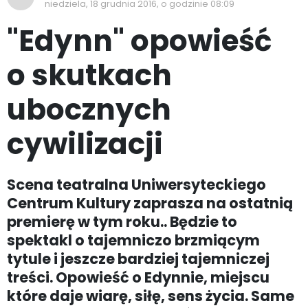
niedziela, 18 grudnia 2016, o godzinie 08:09
"Edynn" opowieść
o skutkach
ubocznych
cywilizacji
Scena teatralna Uniwersyteckiego
Centrum Kultury zaprasza na ostatnią
premierę w tym roku.. Będzie to
spektakl o tajemniczo brzmiącym
tytule i jeszcze bardziej tajemniczej
treści. Opowieść o Edynnie, miejscu
które daje wiarę, siłę, sens życia. Same