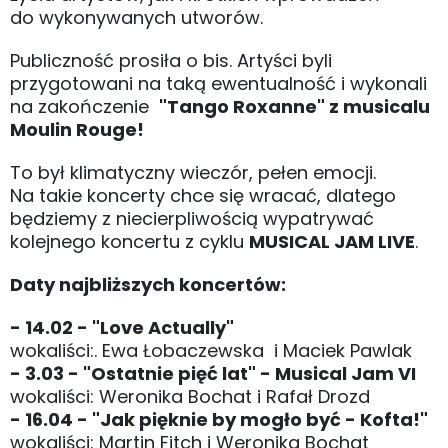
do wykonywanych utworów.
Publiczność prosiła o bis. Artyści byli
przygotowani na taką ewentualność i wykonali
na zakończenie
"Tango Roxanne" z musicalu
Moulin Rouge!
To był klimatyczny wieczór, pełen emocji.
Na takie koncerty chce się wracać, dlatego
będziemy z niecierpliwością wypatrywać
kolejnego koncertu z cyklu
MUSICAL JAM LIVE
.
Daty najbliższych koncertów:
- 14.02 - "Love Actually"
wokaliści:. Ewa Łobaczewska i Maciek Pawlak
- 3.03 - "Ostatnie pięć lat" - Musical Jam VI
wokaliści: Weronika Bochat i Rafał Drozd
- 16.04 - "Jak pięknie by mogło być - Kofta!"
wokaliści: Martin Fitch i Weronika Bochat