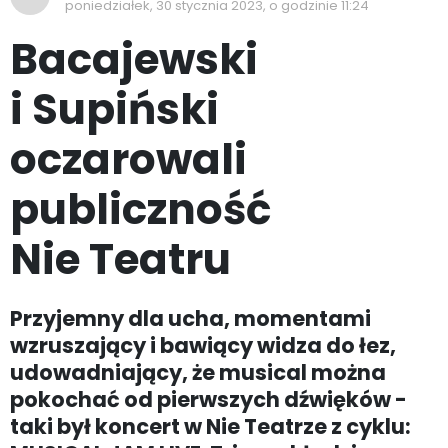
poniedziałek, 30 stycznia 2023, o godzinie 11:24
Bacajewski
i Supiński
oczarowali
publiczność
Nie Teatru
Przyjemny dla ucha, momentami
wzruszający i bawiący widza do łez,
udowadniający, że musical można
pokochać od pierwszych dźwięków -
taki był koncert w Nie Teatrze z cyklu: