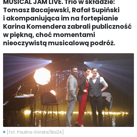
MUSICAL JAM LIVE. Trio w składzie:
Tomasz Bacajewski, Rafał Supiński
i akompaniująca im na fortepianie
Karina Komendera zabrali publiczność
w piękną, choć momentami
nieoczywistą musicalową podróż.
[fot. Paulina Górska/Bia24]