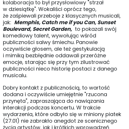
kolaboracja to był przysłowiowy "strzał
w dziesiątkę". Wokaliści oprócz tego,
że zaśpiewali przeboje z klasycznych musicali,
jak:
Memphis, Catch me if you Can, Sunset
Boulevard, Secret Garden,
to pokazali swój
komediowy talent, wywołując wśród
publiczności salwy śmiechu. Panowie
oczywiście głosem, ale też gestykulacją
i mimiką bezbłędnie oddawali przeróżne
emocje, starając się przy tym zilustrować
publiczności nieco historię postaci z danego
musicalu.
Dobry kontakt z publicznością, to wartość
dodana i oczywiście umiejętnie "rzucona
przynęta", zapraszająca do nawiązania
interakcji podczas koncertu. W trakcie
wydarzenia, które odbyło się w miniony piatek
(27.01) nie zabrakło anegdot ze scenicznego
życia artystów, jak i krótkich wprowadzeń