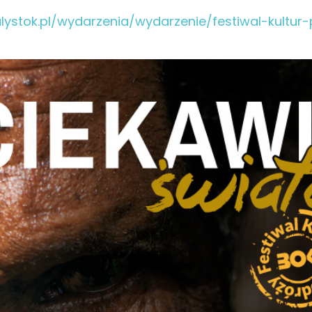
alystok.pl/wydarzenia/wydarzenie/festiwal-kultur