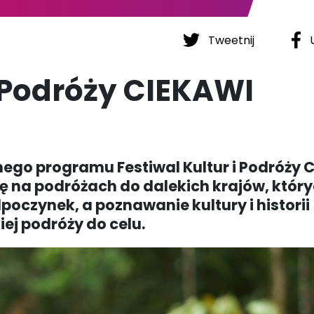
Tweetnij
U
i Podróży CIEKAWI
go programu Festiwal Kultur i Podróży 
się na podróżach do dalekich krajów, któr
poczynek, a poznawanie kultury i historii
ej podróży do celu.