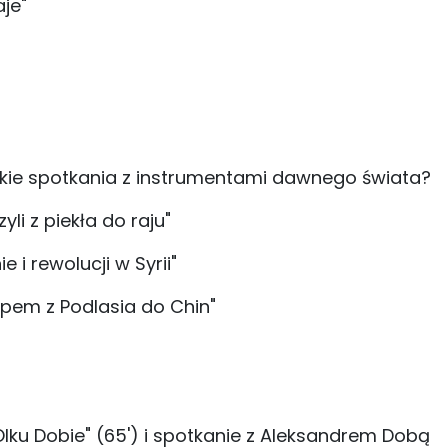
je"
liskie spotkania z instrumentami dawnego świata?
yli z piekła do raju"
e i rewolucji w Syrii"
opem z Podlasia do Chin"
Olku Dobie" (65') i spotkanie z Aleksandrem Dobą