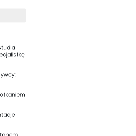
studia
cjalistkę
rywcy:
spotkaniem
ntacje
ostopem