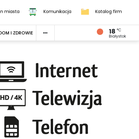
an miasta
Komunikacja
Katalog firm
18
°C
DOM I ZDROWIE
Białystok