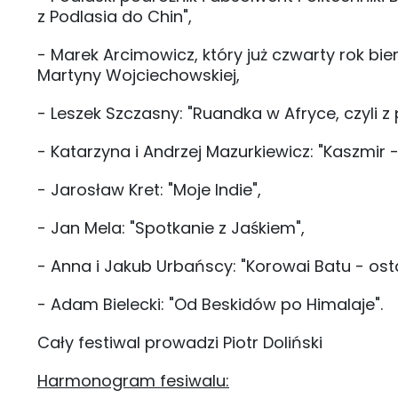
z Podlasia do Chin",
- Marek Arcimowicz, który już czwarty rok bie
Martyny Wojciechowskiej,
- Leszek Szczasny: "Ruandka w Afryce, czyli z p
- Katarzyna i Andrzej Mazurkiewicz: "Kaszmir 
- Jarosław Kret: "Moje Indie",
- Jan Mela: "Spotkanie z Jaśkiem",
- Anna i Jakub Urbańscy: "Korowai Batu - osta
- Adam Bielecki: "Od Beskidów po Himalaje".
Cały festiwal prowadzi Piotr Doliński
Harmonogram fesiwalu: