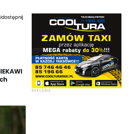
dostępnij
CIEKAWI
ych