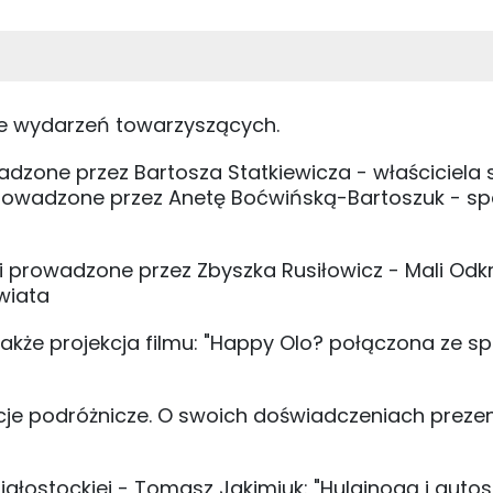
le wydarzeń towarzyszących.
adzone przez Bartosza Statkiewicza - właściciela 
rowadzone przez Anetę Boćwińską-Bartoszuk - spe
i prowadzone przez Zbyszka Rusiłowicz - Mali Odk
wiata
 także projekcja filmu: "Happy Olo? połączona ze 
acje podróżnicze. O swoich doświadczeniach preze
 Białostockiej - Tomasz Jakimiuk: "Hulajnogą i aut