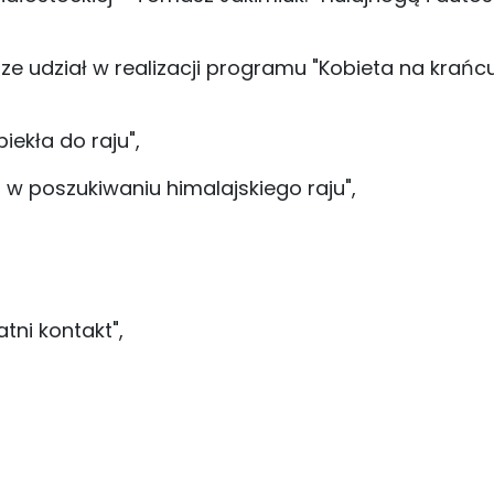
rze udział w realizacji programu "Kobieta na krańc
iekła do raju",
- w poszukiwaniu himalajskiego raju",
tni kontakt",