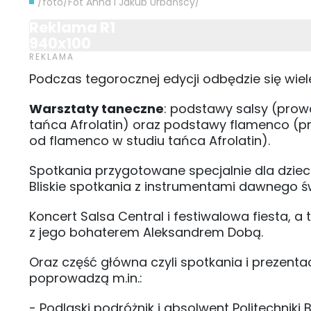
/foto/Fot Anna i Jakub Urbańscy/
Reklama R1
940x100
Podczas tegorocznej edycji odbędzie się wie
Warsztaty taneczne
: podstawy salsy (prow
tańca Afrolatin) oraz podstawy flamenco (p
od flamenco w studiu tańca Afrolatin).
Spotkania przygotowane specjalnie dla dziec
Bliskie spotkania z instrumentami dawnego ś
Koncert Salsa Central i festiwalowa fiesta, a
z jego bohaterem Aleksandrem Dobą.
Oraz część główna czyli spotkania i prezent
poprowadzą m.in.:
- Podlaski podróżnik i absolwent Politechniki