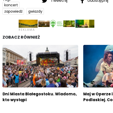
Tweetnij
Udostępnij
koncert
zapowiedź
gwiazdy
ZOBACZ RÓWNIEŻ
Dni Miasta Białegostoku. Wiadomo,
Maj w Operze i
kto wystąpi
Podlaskiej. 