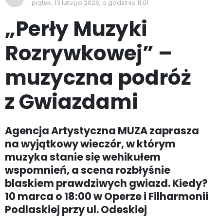
piątek, 13 lutego 2026, o godzinie 11:01
„Perły Muzyki
Rozrywkowej” –
muzyczna podróż
z Gwiazdami
Agencja Artystyczna MUZA zaprasza
na wyjątkowy wieczór, w którym
muzyka stanie się wehikułem
wspomnień, a scena rozbłyśnie
blaskiem prawdziwych gwiazd. Kiedy?
10 marca o 18:00 w Operze i Filharmonii
Podlaskiej przy ul. Odeskiej