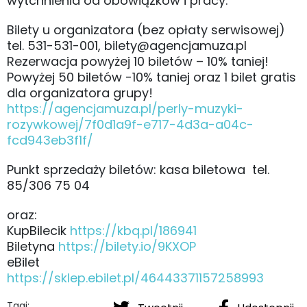
wytchnienia od obowiązków i pracy.
Bilety u organizatora (bez opłaty serwisowej)
tel. 531-531-001, bilety@agencjamuza.pl
Rezerwacja powyżej 10 biletów – 10% taniej!
Powyżej 50 biletów -10% taniej oraz 1 bilet gratis
dla organizatora grupy!
https://agencjamuza.pl/perly-muzyki-
rozywkowej/7f0d1a9f-e717-4d3a-a04c-
fcd943eb3f1f/
Punkt sprzedaży biletów: kasa biletowa tel.
85/306 75 04
oraz:
KupBilecik
https://kbq.pl/186941
Biletyna
https://bilety.io/9KXOP
eBilet
https://sklep.ebilet.pl/46443371157258993
Tagi: