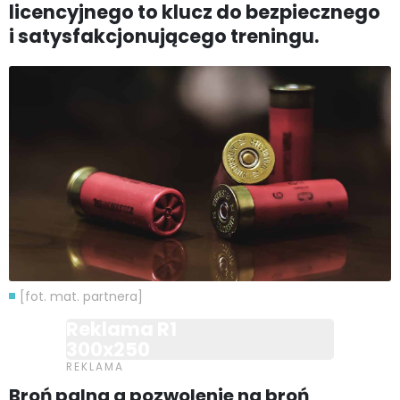
licencyjnego to klucz do bezpiecznego
i satysfakcjonującego treningu.
[fot. mat. partnera]
Reklama R1
300x250
Broń palna a pozwolenie na broń