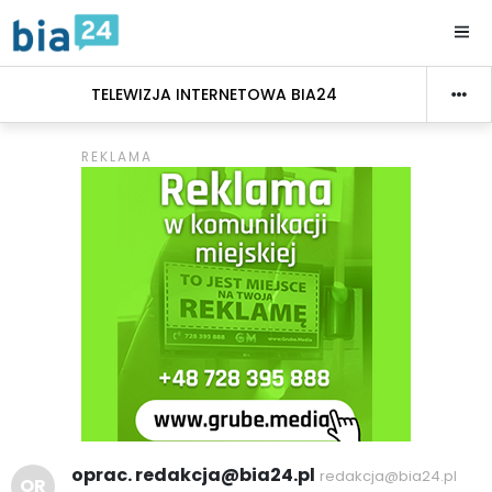
TELEWIZJA INTERNETOWA BIA24
oprac. redakcja@bia24.pl
redakcja@bia24.pl
OR