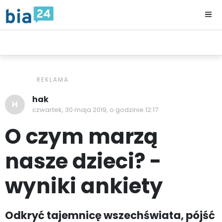
TELEWIZJA INTERNETOWA BIA24
WIADOMOŚCI
EXTRA
hak
H
czwartek, 30 maja 2019, o godzinie 12:17
O czym marzą
nasze dzieci? -
wyniki ankiety
Odkryć tajemnicę wszechświata, pójść