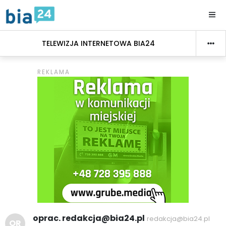
TELEWIZJA INTERNETOWA BIA24
oprac. redakcja@bia24.pl
redakcja@bia24.pl
OR