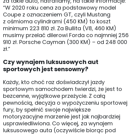
za takie auto, natrafiamy, na takie informacje:
“W 2020 roku cena za podstawowy model
Coupe z oznaczeniem GT, czyli Mustang
z ośmioma cylindrami (450 KM) to koszt
minimum 223 810 zł. Za Bullita (V8, 460 KM)
musimy przelać dilerowi Forda co najmniej 256
910 zł. Porsche Cayman (300 KM) – od 248 000
zł.”
Czy wynajem luksusowych aut
sportowych jest sensowny?
Każdy, kto choć raz doświadczył jazdy
sportowym samochodem twierdzi, że jest to
bezcenne, wyjątkowe przeżycie. Z całą
pewnością, decyzja o wypożyczeniu sportowej
fury, by spełnić swoje największe
motoryzacyjne marzenie jest jak najbardziej
usprawiedliwiona. Co więcej, za wynajem
luksusowego auta (oczywiście biorąc pod