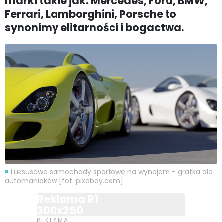
marki takie jak: Mercedes, Ford, BMW,
Ferrari, Lamborghini, Porsche to
synonimy elitarności i bogactwa.
Luksusowe samochody sportowe na wynajem - gratka dla
automaniaków [fot. pixabay.com]
Reklama R1
300x250