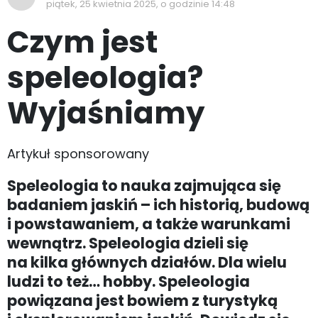
piątek, 25 kwietnia 2025, o godzinie 14:48
Czym jest
speleologia?
Wyjaśniamy
Artykuł sponsorowany
Speleologia to nauka zajmująca się
badaniem jaskiń – ich historią, budową
i powstawaniem, a także warunkami
wewnątrz. Speleologia dzieli się
na kilka głównych działów. Dla wielu
ludzi to też… hobby. Speleologia
powiązana jest bowiem z turystyką