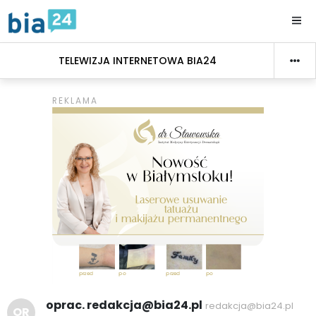
TELEWIZJA INTERNETOWA BIA24
oprac. redakcja@bia24.pl
redakcja@bia24.pl
OR