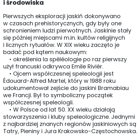
i środowiska
Pierwszych eksploracji jaskiń dokonywano
w czasach prehistorycznych, gdy były one
schronieniem ludzi pierwotnych. Jaskinie stały
się później miejscami m.in. kultów religijnych
i licznych rytuałów. W XIX wieku zaczęto je
badać pod kątem naukowym:
• określenia la spéléologie po raz pierwszy
użył francuski odkrywca Emile Riviér.
• Ojcem współczesnej speleologii jest
Édouard-Alfred Martel, który w 1988 roku
udokumentował zejście do jaskini Bramabiau
we Francji. Był to symboliczny początek
współczesnej speleologii.
• W Polsce od lat 50. XX wieku działają
stowarzyszenia i kluby speleologiczne. Jednymi
z najbardziej znanych regionów jaskiniowych są
Tatry, Pieniny i Jura Krakowsko-Częstochowska.