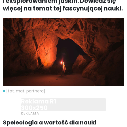
i eksplorowaniem jaskiń. Dowiedz się
więcej na temat tej fascynującej nauki.
[fot. mat. partnera]
Reklama R1
300x250
Speleologia a wartość dla nauki