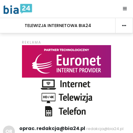
TELEWIZJA INTERNETOWA BIA24
oprac. redakcja@bia24.pl
redakcja@bia24.pl
OR