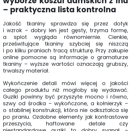
wyborze koszul damskich z lnu
– praktyczna lista kontrolna
Jakość tkaniny sprawdza się przez dotyk
i wzrok – dobry len jest gęsty, trzyma formę,
a splot wygląda równomiernie. Cienkie,
prześwitujące tkaniny szybciej się niszczą
i po kilku praniach tracą strukturę. Przy zakupie
online pomocne są informacje o gramaturze
tkaniny – wyższe wartości oznaczają grubszy,
trwalszy materiał.
Wykończenie detali mówi więcej o jakości
całego produktu niż mogłoby się wydawać.
Guziki powinny być przyszyte mocno i równo,
szwy od środka – wykończone, a kołnierzyk –
o stabilnej konstrukcji, która nie odkształca się
po praniu. Ozdobne elementy jak kontrastowe
przeszycia, haftowane detale czy
niestandardowe guziki to dobry sygnał –