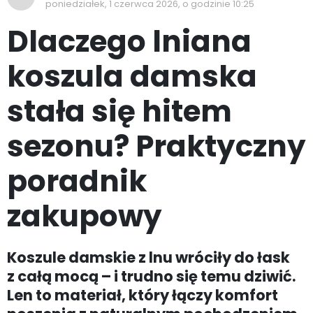
poniedziałek, 1 czerwca 2026, o godzinie 10:25
Dlaczego lniana
koszula damska
stała się hitem
sezonu? Praktyczny
poradnik
zakupowy
Koszule damskie z lnu wróciły do łask
z całą mocą – i trudno się temu dziwić.
Len to materiał, który łączy komfort