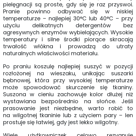
pielęgnacji są proste, gdy się je raz przyswoi.
Pranie powinno odbywać się w niskiej
temperaturze – najlepiej 30°C lub 40°C – przy
użyciu delikatnych detergentów bez
agresywnych enzymów wybielających. Wysokie
temperatury i silne środki piorące skracają
trwałość włókna i prowadzą do utraty
naturalnych właściwości materiału.
Po praniu koszulę najlepiej suszyć w pozycji
rozłożonej na wieszaku, unikając suszarki
bębnowej, która przy wysokiej temperaturze
może spowodować skurczenie się tkaniny.
Suszona w cieniu zachowuje kolor dłużej niż
wystawiana bezpośrednio na słońce. Jeśli
prasowanie jest niezbędne, warto robić to
na wilgotnej tkaninie lub z użyciem pary – len
prostuje się łatwiej, gdy jest lekko wilgotny.
Wiele użytkowniczek celowo rezygnuje