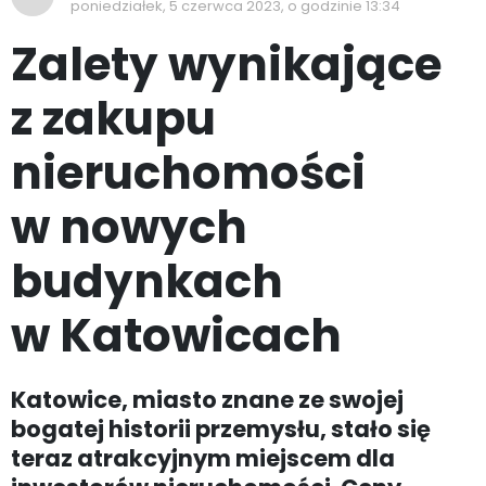
poniedziałek, 5 czerwca 2023, o godzinie 13:34
Zalety wynikające
z zakupu
nieruchomości
w nowych
budynkach
w Katowicach
Katowice, miasto znane ze swojej
bogatej historii przemysłu, stało się
teraz atrakcyjnym miejscem dla