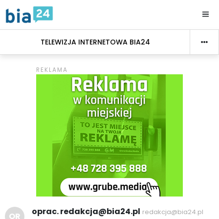
TELEWIZJA INTERNETOWA BIA24
oprac. redakcja@bia24.pl
redakcja@bia24.pl
OR