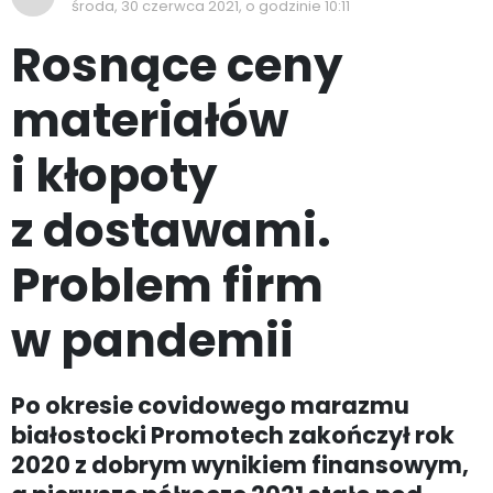
środa, 30 czerwca 2021, o godzinie 10:11
Rosnące ceny
materiałów
i kłopoty
z dostawami.
Problem firm
w pandemii
Po okresie covidowego marazmu
białostocki Promotech zakończył rok
2020 z dobrym wynikiem finansowym,