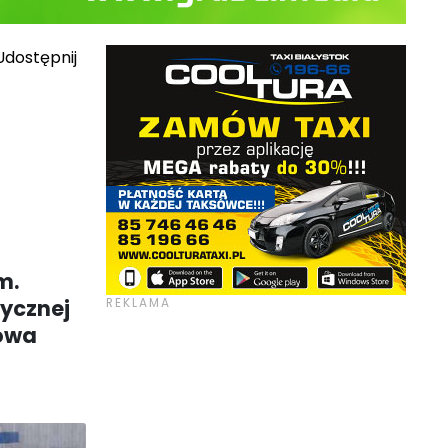
dostępnij
m.
tycznej
gowa