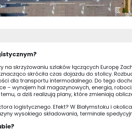
ogistycznym?
eży na skrzyżowaniu szlaków łączących Europę Zac
znacząco skróciła czas dojazdu do stolicy. Rozb
wości dla transportu intermodalnego. Do tego doc
lsce – wynajem hal magazynowych, energia, roboci
 temu, a dziś realizują plany, które zmieniają oblicz
tora logistycznego. Efekt? W Białymstoku i okolic
azyny wysokiego składowania, terminale spedycyjn
ubie?