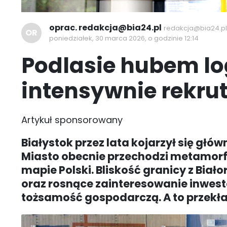
oprac. redakcja@bia24.pl
redakcja@bia24.pl
OR
poniedziałek, 30 marca 2026, o godzinie 12:14
Podlasie hubem lo
intensywnie rekru
Artykuł sponsorowany
Białystok przez lata kojarzył się gł
Miasto obecnie przechodzi metamorfoz
mapie Polski. Bliskość granicy z Biał
oraz rosnące zainteresowanie inwest
tożsamość gospodarczą. A to przekła