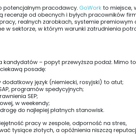
 o potencjalnym pracodawcy.
GoWork
to miejsce, 
ą recenzje od obecnych i byłych pracowników firm
pracy, realnych zarobkach, systemie premiowym 
ne w sektorze, w którym warunki zatrudnienia potra
 dla kandydatów – popyt przewyższa podaż. Mimo t
 ciekawą posadę:
dodatkowy język (niemiecki, rosyjski) to atut;
SAP, programów spedycyjnych;
rawnienia SEP;
owej, w weekendy;
drogę do najlepiej płatnych stanowisk.
iejętność pracy w zespole, odporność na stres,
ać tysiące złotych, a opóźnienia niszczą reputacj