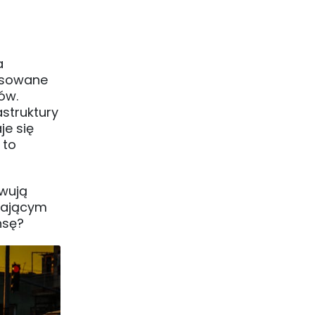
a
pasowane
ów.
struktury
je się
 to
owują
ijającym
nsę?