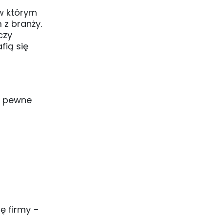
w którym
 z branży.
czy
fią się
o pewne
ę firmy –