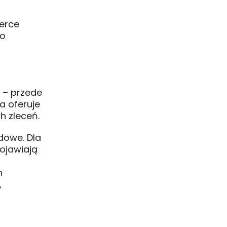
merce
to
 – przede
a oferuje
h zleceń.
dowe. Dla
pojawiają
h
,