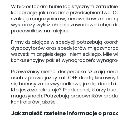
W białostockim hubie logistycznym zatrudni
korporacje, jak i rodzime przedsiębiorstwa.
szukają magazynierów, kierowników zmian, sp
wystarczy wykształcenie zawodowe i chęć d
pracowników na miejscu.
Firmy działające w spedycji potrzebują koor
dyspozytorów oraz spedytorów międzynarodo
wszystkim angielskiego i niemieckiego. Mile 
konkurencyjny pakiet wynagrodzeń: wynagro
Przewoźnicy niemal desperacko szukają kier
osób z prawo jazdy kat. C+E i kartą kierowcy 
się bonusy za bezwypadkową jazdę, dodatki 
Kto jeszcze rekrutuje? Producenci, którzy bu
magazynach. Potrzebują pracowników produk
kontrolerów jakości.
Jak znaleźć rzetelne informacje o pr