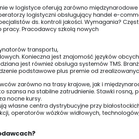
enie w logistyce oferują zarówno międzynarodowe
 Operatorzy logistyczni obsługujący handel e-com
ecjalistów ds. kontroli jakości. Wymagania? Częs
o pracy. Pracodawcy szkolą nowych
dynatorów transportu,
wych. Konieczna jest znajomość języków obcych
widziana jest również obsługa systemów TMS. Branż
dzenie podstawowe plus premie od zrealizowanyc
owców zarówno na trasy krajowe, jak i międzynaro
to szansa na stabilne zatrudnienie. Stawki rosną, 
za nocne kursy.
dują własne centra dystrybucyjne przy białostockic
cji, operatorów wózków widłowych, technologów
acodawcach?