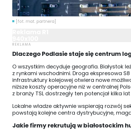
[fot. mat. partnera]
Reklama R1
940x100
Dlaczego Podlasie staje się centrum l
O wszystkim decyduje geografia. Białystok l
z rynkami wschodnimi. Droga ekspresowa S8 
infrastruktury kolejowej otwiera nowe możli
niższe koszty operacyjne niż w centralnej Po
z branży TSL dostrzegły ten potencjał kilka lat
Lokalne władze aktywnie wspierają rozwój sek
powstają kolejne centra dystrybucyjne, mag
Jakie firmy rekrutują w białostockim h