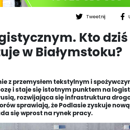
Tweetnij
U
gistycznym. Kto dziś
tuje w Białymstoku?
ównie z przemysłem tekstylnym i spożywczy
ę i staje się istotnym punktem na logis
orusią, rozwijająca się infrastruktura dro
orów sprawiają, że Podlasie zyskuje nową
da się wprost na rynek pracy.