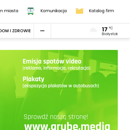
an miasta
Komunikacja
Katalog firm
17
°C
DOM I ZDROWIE
Białystok