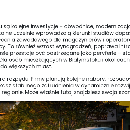
u są kolejne inwestycje – obwodnice, modernizacj
okalne uczelnie wprowadzają kierunki studiów do
tałcenia zawodowego dla magazynierów i operator
acy. To również wzrost wynagrodzeń, poprawa infra
ie przestaje być postrzegane jako peryferie – sta
la osób mieszkających w Białymstoku i okolicach
 do większych miast.
ra rozpędu. Firmy planują kolejne nabory, rozbud
ukasz stabilnego zatrudnienia w dynamicznie rozw
w regionie. Może właśnie tutaj znajdziesz swoją sza