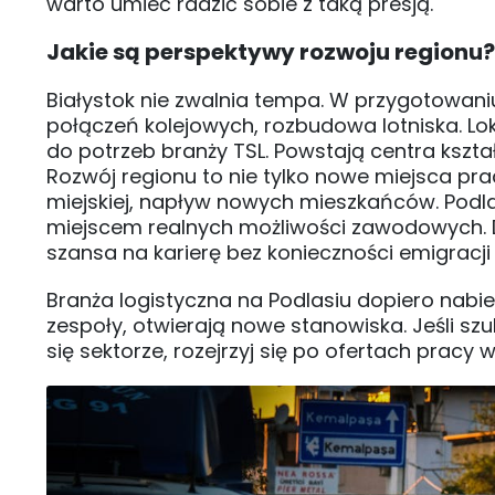
warto umieć radzić sobie z taką presją.
Jakie są perspektywy rozwoju regionu?
Białystok nie zwalnia tempa. W przygotowani
połączeń kolejowych, rozbudowa lotniska. L
do potrzeb branży TSL. Powstają centra ksz
Rozwój regionu to nie tylko nowe miejsca pr
miejskiej, napływ nowych mieszkańców. Podlas
miejscem realnych możliwości zawodowych. D
szansa na karierę bez konieczności emigracji
Branża logistyczna na Podlasiu dopiero nabie
zespoły, otwierają nowe stanowiska. Jeśli sz
się sektorze, rozejrzyj się po ofertach pracy 