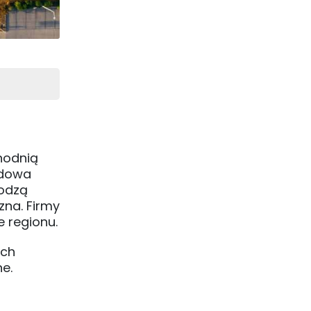
hodnią
udowa
hodzą
zna. Firmy
e regionu.
ach
e.