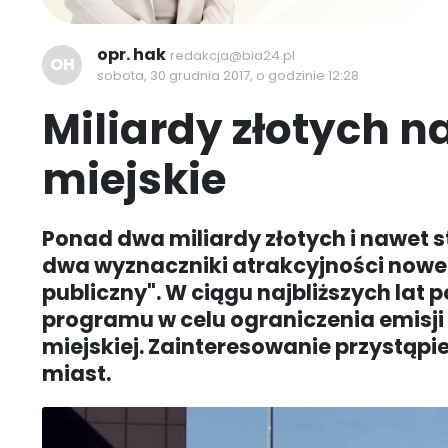
opr. hak
redakcja@bia24.pl
OH
sobota, 30 grudnia 2017, o godzinie 12:28
Miliardy złotych 
miejskie
Ponad dwa miliardy złotych i nawet
dwa wyznaczniki atrakcyjności now
publiczny". W ciągu najbliższych lat
programu w celu ograniczenia emisj
miejskiej. Zainteresowanie przystąpi
miast.