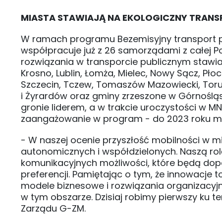
MIASTA STAWIAJĄ NA EKOLOGICZNY TRAN
W ramach programu Bezemisyjny transport 
współpracuje już z 26 samorządami z całej Po
rozwiązania w transporcie publicznym stawi
Krosno, Lublin, Łomża, Mielec, Nowy Sącz, Pło
Szczecin, Tczew, Tomaszów Mazowiecki, Toru
i Żyrardów oraz gminy zrzeszone w Górnośląs
gronie liderem, a w trakcie uroczystości w 
zaangażowanie w program - do 2023 roku mo
- W naszej ocenie przyszłość mobilności w m
autonomicznych i współdzielonych. Naszą ro
komunikacyjnych możliwości, które będą dopa
preferencji. Pamiętając o tym, że innowacje t
modele biznesowe i rozwiązania organizacyj
w tym obszarze. Dzisiaj robimy pierwszy ku 
Zarządu G-ZM.