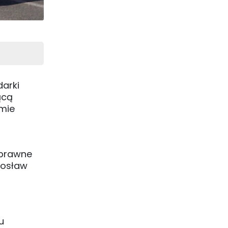
arki
ącą
amie
 prawne
rosław
u