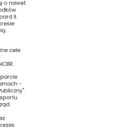
ę o nawet
rodków
ard II.
resie
lą
ne cele.
NCBR.
parcie
ramach -
bliczny".
nsportu
rząd
ez
prezes