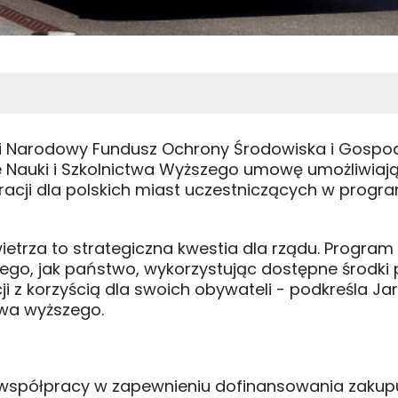
i Narodowy Fundusz Ochrony Środowiska i Gospod
 Nauki i Szkolnictwa Wyższego umowę umożliwiaj
cji dla polskich miast uczestniczących w progr
ietrza to strategiczna kwestia dla rządu. Program
 tego, jak państwo, wykorzystując dostępne środki
i z korzyścią dla swoich obywateli - podkreśla Ja
twa wyższego.
spółpracy w zapewnieniu dofinansowania zakup