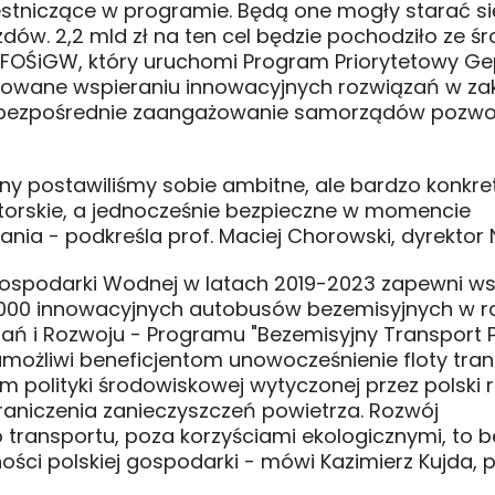
stniczące w programie. Będą one mogły starać si
ów. 2,2 mld zł na ten cel będzie pochodziło ze ś
FOŚiGW, który uruchomi Program Priorytetowy Gep
kowane wspieraniu innowacyjnych rozwiązań w zak
z bezpośrednie zaangażowanie samorządów pozwo
ny postawiliśmy sobie ambitne, ale bardzo konkret
orskie, a jednocześnie bezpieczne w momencie
ia - podkreśla prof. Maciej Chorowski, dyrektor 
ospodarki Wodnej w latach 2019-2023 zapewni ws
 1000 innowacyjnych autobusów bezemisyjnych w 
 i Rozwoju - Programu "Bezemisyjny Transport Pu
ożliwi beneficjentom unowocześnienie floty tra
olityki środowiskowej wytyczonej przez polski 
ograniczenia zanieczyszczeń powietrza. Rozwój
 transportu, poza korzyściami ekologicznymi, to b
ści polskiej gospodarki - mówi Kazimierz Kujda, 