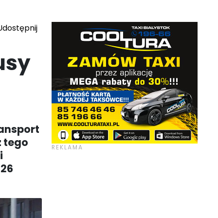
dostępnij
usy
ansport
z tego
i
 26