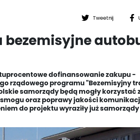
Tweetnij
U
na bezemisyjne autob
 stuprocentowe dofinansowanie zakupu -
ego rządowego programu "Bezemisyjny tr
 polskie samorządy będą mogły korzystać 
i smogu oraz poprawy jakości komunikacj
eniem do projektu wyraziły już samorządy