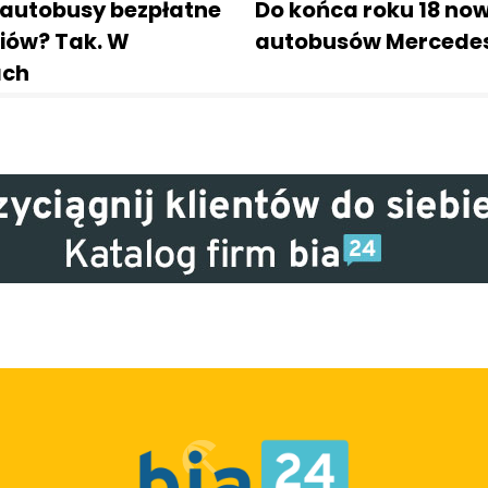
 autobusy bezpłatne
Do końca roku 18 no
niów? Tak. W
autobusów Mercede
ach