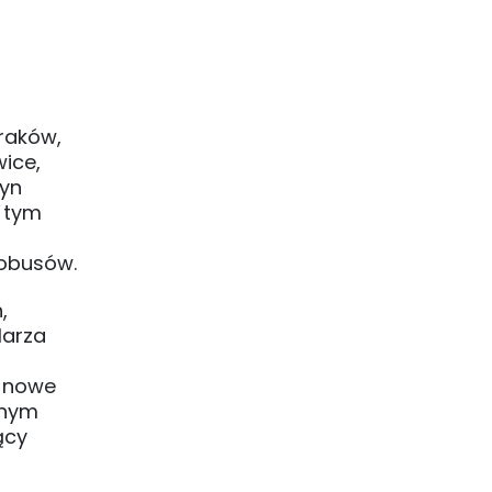
raków,
wice,
zyn
w tym
tobusów.
,
larza
ż nowe
jnym
ący