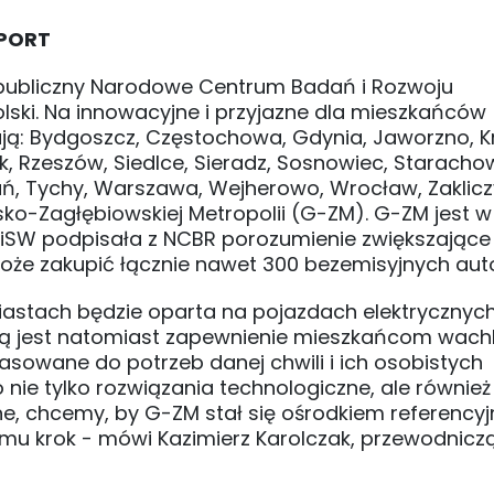
SPORT
publiczny Narodowe Centrum Badań i Rozwoju
lski. Na innowacyjne i przyjazne dla mieszkańców
ają: Bydgoszcz, Częstochowa, Gdynia, Jaworzno, K
ck, Rzeszów, Siedlce, Sieradz, Sosnowiec, Staracho
ń, Tychy, Warszawa, Wejherowo, Wrocław, Zaklic
ko-Zagłębiowskiej Metropolii (G-ZM). G-ZM jest 
MNiSW podpisała z NCBR porozumienie zwiększające
że zakupić łącznie nawet 300 bezemisyjnych au
iastach będzie oparta na pojazdach elektrycznych
lą jest natomiast zapewnienie mieszkańcom wach
sowane do potrzeb danej chwili i ich osobistych
o nie tylko rozwiązania technologiczne, ale równie
ne, chcemy, by G-ZM stał się ośrodkiem referency
temu krok - mówi Kazimierz Karolczak, przewodnicz