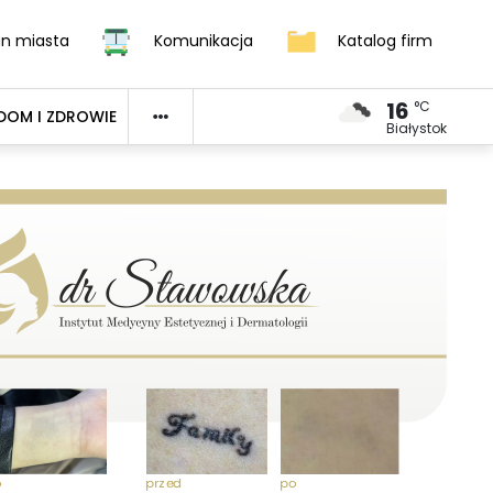
an miasta
Komunikacja
Katalog firm
16
°C
DOM I ZDROWIE
Białystok