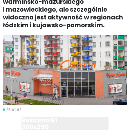
warmińsko-mazurskiego
i mazowieckiego, ale szczególnie
widoczna jest aktywność w regionach
łódzkim i kujawsko-pomorskim.
/BIA24/
Reklama R1
300x250