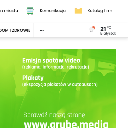
an miasta
Komunikacja
Katalog firm
21
°C
DOM I ZDROWIE
Białystok