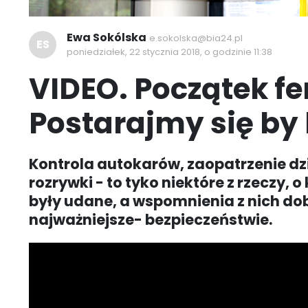
Ewa Sokólska
e.sokolska@bia24.pl
ES
poniedziałek, 22 stycznia 2018, o godzinie 11:38
VIDEO. Początek fe
Postarajmy się by
Kontrola autokarów, zaopatrzenie dz
rozrywki - to tyko niektóre z rzeczy, 
były udane, a wspomnienia z nich do
najważniejsze- bezpieczeństwie.