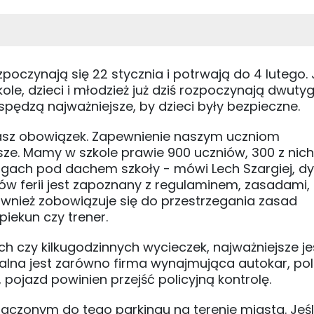
zpoczynają się 22 stycznia i potrwają do 4 lutego.
le, dzieci i młodzież już dziś rozpoczynają dwut
 spędzą najważniejsze, by dzieci były bezpieczne.
st nasz obowiązek. Zapewnienie naszym uczniom
sze. Mamy w szkole prawie 900 uczniów, 300 z nich
ingach pod dachem szkoły - mówi Lech Szargiej, dy
ów ferii jest zapoznany z regulaminem, zasadami,
ównież zobowiązuje się do przestrzegania zasad
iekun czy trener.
h czy kilkugodzinnych wycieczek, najważniejsze je
lna jest zarówno firma wynajmująca autokar, poli
 pojazd powinien przejść policyjną kontrolę.
czonym do tego parkingu na terenie miasta. Jeśl