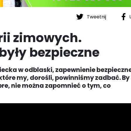
Tweetnij
U
rii zimowych.
 były bezpieczne
iecka w odblaski, zapewnienie bezpieczne
o które my, dorośli, powinniśmy zadbać. By 
bre, nie można zapomnieć o tym, co