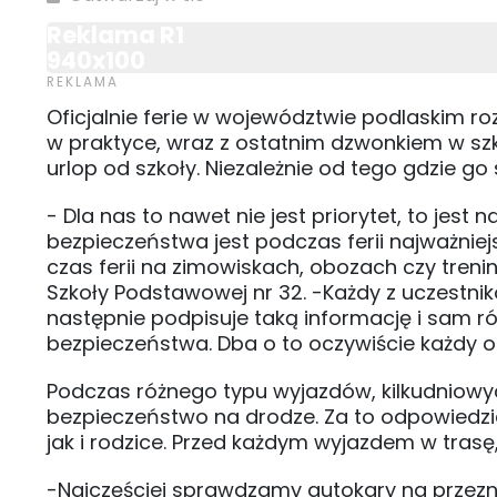
Reklama R1
940x100
Oficjalnie ferie w województwie podlaskim ro
w praktyce, wraz z ostatnim dzwonkiem w szko
urlop od szkoły. Niezależnie od tego gdzie go
- Dla nas to nawet nie jest priorytet, to je
bezpieczeństwa jest podczas ferii najważniej
czas ferii na zimowiskach, obozach czy tren
Szkoły Podstawowej nr 32. -Każdy z uczestnik
następnie podpisuje taką informację i sam r
bezpieczeństwa. Dba o to oczywiście każdy op
Podczas różnego typu wyjazdów, kilkudniowyc
bezpieczeństwo na drodze. Za to odpowiedzia
jak i rodzice. Przed każdym wyjazdem w trasę,
-Najczęściej sprawdzamy autokary na przezna