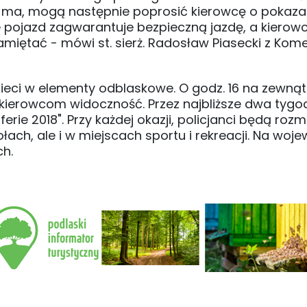
ma, mogą następnie poprosić kierowcę o pokaza
 pojazd zagwarantuje bezpieczną jazdę, a kierow
amiętać - mówi st. sierż. Radosław Piasecki z Kom
eci w elementy odblaskowe. O godz. 16 na zewnątrz
kierowcom widoczność. Przez najbliższe dwa tygod
erie 2018". Przy każdej okazji, policjanci będą rozm
ołach, ale i w miejscach sportu i rekreacji. Na woj
ch.