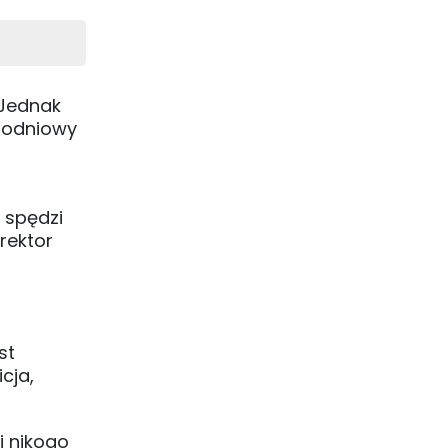
 Jednak
ygodniowy
 spędzi
rektor
st
cja,
i nikogo