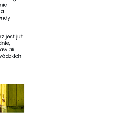
nie
ca
endy
 jest już
nie,
awiali
ewódzkich