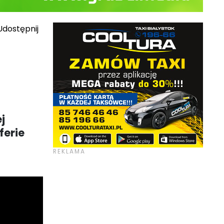
dostępnij
j
ferie