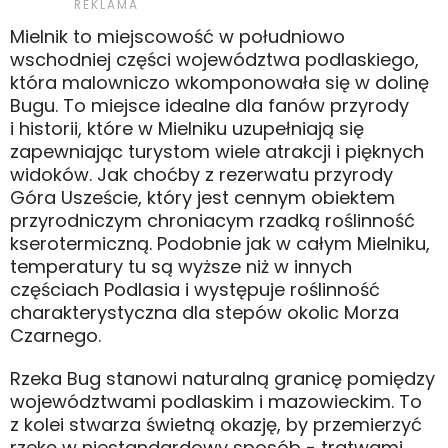
Mielnik to miejscowość w południowo
wschodniej części województwa podlaskiego,
która malowniczo wkomponowała się w dolinę
Bugu. To miejsce idealne dla fanów przyrody
i historii, które w Mielniku uzupełniają się
zapewniając turystom wiele atrakcji i pięknych
widoków. Jak choćby z rezerwatu przyrody
Góra Uszeście, który jest cennym obiektem
przyrodniczym chroniacym rzadką roślinność
kserotermiczną. Podobnie jak w całym Mielniku,
temperatury tu są wyższe niż w innych
częściach Podlasia i występuje roślinność
charakterystyczna dla stepów okolic Morza
Czarnego.
Rzeka Bug stanowi naturalną granicę pomiędzy
województwami podlaskim i mazowieckim. To
z kolei stwarza świetną okazję, by przemierzyć
rzekę w niestandardowy sposób - tratwami