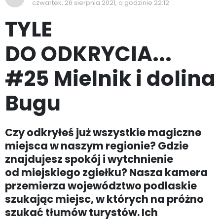
czwartek, 26 sierpnia 2021, o godzinie 22:12
TYLE
DO ODKRYCIA...
#25 Mielnik i dolina
Bugu
Czy odkryłeś już wszystkie magiczne
miejsca w naszym regionie? Gdzie
znajdujesz spokój i wytchnienie
od miejskiego zgiełku? Nasza kamera
przemierza województwo podlaskie
szukając miejsc, w których na próżno
szukać tłumów turystów. Ich