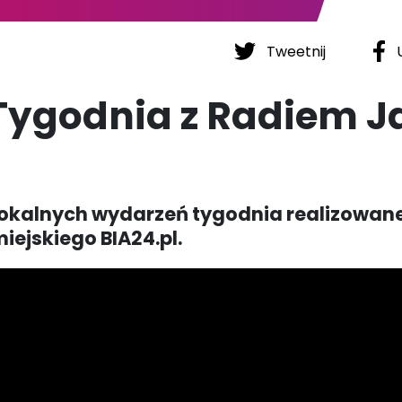
Tweetnij
U
 Tygodnia z Radiem J
okalnych wydarzeń tygodnia realizowan
iejskiego BIA24.pl.