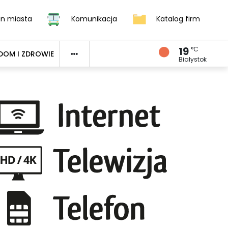
an miasta
Komunikacja
Katalog firm
19
°C
DOM I ZDROWIE
Białystok