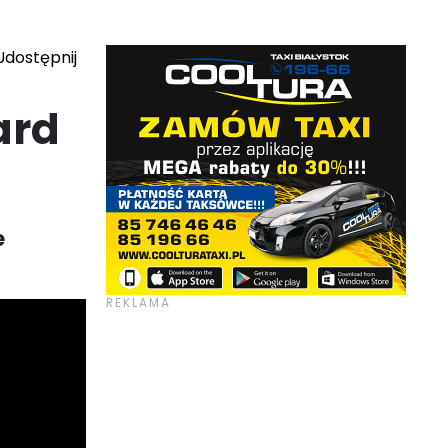
dostępnij
ard
e