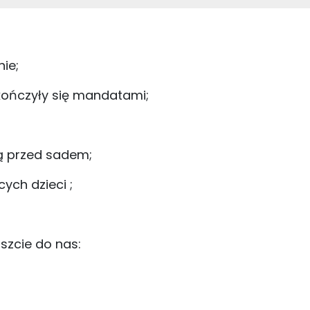
ie;
skończyły się mandatami;
ją przed sadem;
ych dzieci ;
szcie do nas: