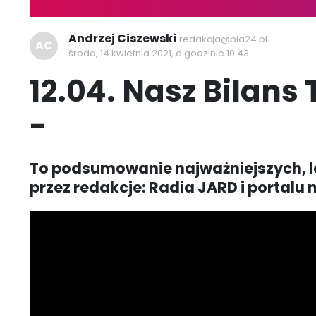
Andrzej Ciszewski
redakcja@bia24.pl
AC
środa, 14 kwietnia 2021, o godzinie 10:43
12.04. Nasz Bilans
-
To podsumowanie najważniejszych, l
przez redakcje: Radia JARD i portalu m