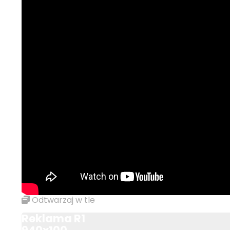
Odtwarzaj w tle
Reklama R1