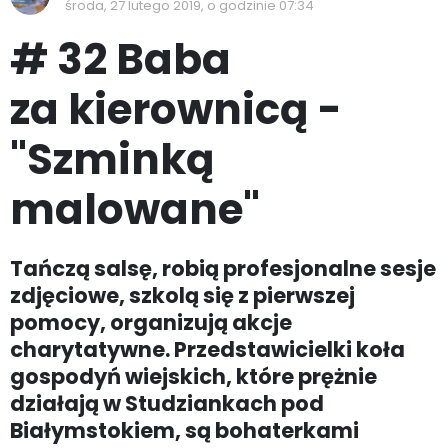
środa, 27 lutego 2019, o godzinie 07:34
# 32 Baba
za kierownicą -
"Szminką
malowane"
Tańczą salsę, robią profesjonalne sesje
zdjęciowe, szkolą się z pierwszej
pomocy, organizują akcje
charytatywne. Przedstawicielki koła
gospodyń wiejskich, które prężnie
działają w Studziankach pod
Białymstokiem, są bohaterkami